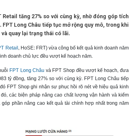
Retail tăng 27% so với cùng kỳ, nhờ đóng góp tích
c. FPT Long Châu tiếp tục mở rộng quy mô, trong khi
à quay lại trạng thái có lãi.
T Retail
, HoSE: FRT) vừa công bố kết quả kinh doanh năm
 kinh doanh chủ lực đều vượt kế hoạch năm.
chuỗi
FPT Long Châu
và FPT Shop đều vượt kế hoạch, đưa
083 tỷ đồng, tăng 27% so với cùng kỳ. FPT Long Châu tiếp
i đó FPT Shop ghi nhận sự phục hồi rõ nét về hiệu quả kinh
ới đó, các biện pháp nâng cao chất lượng vận hành và kiểm
ã góp phần nâng cao kết quả tài chính hợp nhất trong năm