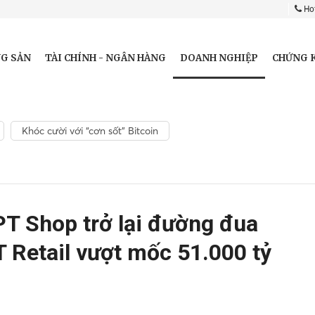
Hot
DOANH NGHIỆP
G SẢN
TÀI CHÍNH - NGÂN HÀNG
CHỨNG 
Khóc cười với “cơn sốt” Bitcoin
PT Shop trở lại đường đua
T Retail vượt mốc 51.000 tỷ