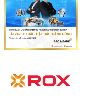
rí tuệ