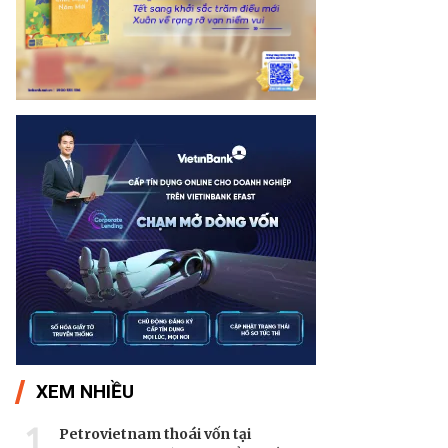
XEM NHIỀU
1
Petrovietnam thoái vốn tại