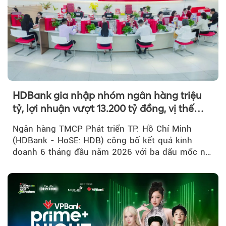
HDBank gia nhập nhóm ngân hàng triệu
tỷ, lợi nhuận vượt 13.200 tỷ đồng, vị thế
mới trên thị trường vốn quốc tế
Ngân hàng TMCP Phát triển TP. Hồ Chí Minh
(HDBank - HoSE: HDB) công bố kết quả kinh
doanh 6 tháng đầu năm 2026 với ba dấu mốc nổi
bật: gia nhập nhóm ngân hàng...