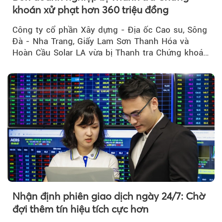
khoán xử phạt hơn 360 triệu đồng
Công ty cổ phần Xây dựng - Địa ốc Cao su, Sông
Đà - Nha Trang, Giấy Lam Sơn Thanh Hóa và
Hoàn Cầu Solar LA vừa bị Thanh tra Chứng khoán
Nhà nước xử phạt tổng cộng hơn 362 triệu đồng
do vi phạm quy định về công bố thông tin trên
thị trường chứng khoán.
Nhận định phiên giao dịch ngày 24/7: Chờ
đợi thêm tín hiệu tích cực hơn