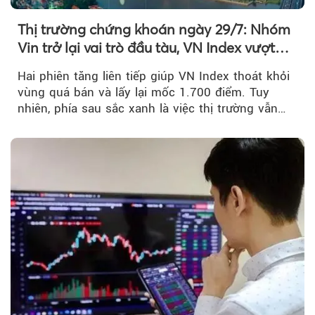
Thị trường chứng khoán ngày 29/7: Nhóm
Vin trở lại vai trò đầu tàu, VN Index vượt
mốc 1.700 điểm
Hai phiên tăng liên tiếp giúp VN Index thoát khỏi
vùng quá bán và lấy lại mốc 1.700 điểm. Tuy
nhiên, phía sau sắc xanh là việc thị trường vẫn
chủ yếu được nâng đỡ bởi nhóm Vin, còn dòng
tiền vẫn chưa thực sự trở lại.