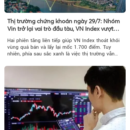
Thị trường chứng khoán ngày 29/7: Nhóm
Vin trở lại vai trò đầu tàu, VN Index vượt
mốc 1.700 điểm
Hai phiên tăng liên tiếp giúp VN Index thoát khỏi
vùng quá bán và lấy lại mốc 1.700 điểm. Tuy
nhiên, phía sau sắc xanh là việc thị trường vẫn
chủ yếu được nâng đỡ bởi nhóm Vin, còn dòng
tiền vẫn chưa thực sự trở lại.