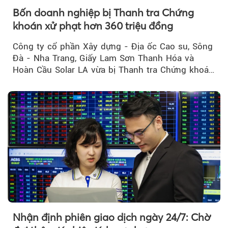
Bốn doanh nghiệp bị Thanh tra Chứng
khoán xử phạt hơn 360 triệu đồng
Công ty cổ phần Xây dựng - Địa ốc Cao su, Sông
Đà - Nha Trang, Giấy Lam Sơn Thanh Hóa và
Hoàn Cầu Solar LA vừa bị Thanh tra Chứng khoán
Nhà nước xử phạt tổng cộng hơn 362 triệu đồng
do vi phạm quy định về công bố thông tin trên
thị trường chứng khoán.
Nhận định phiên giao dịch ngày 24/7: Chờ