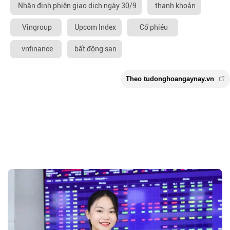
Nhận định phiên giao dịch ngày 30/9
thanh khoản
Vingroup
Upcom Index
Cổ phiéu
vnfinance
bất động san
Theo tudonghoangaynay