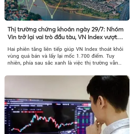
Thị trường chứng khoán ngày 29/7: Nhóm
Vin trở lại vai trò đầu tàu, VN Index vượt
mốc 1.700 điểm
Hai phiên tăng liên tiếp giúp VN Index thoát khỏi
vùng quá bán và lấy lại mốc 1.700 điểm. Tuy
nhiên, phía sau sắc xanh là việc thị trường vẫn
chủ yếu được nâng đỡ bởi nhóm Vin, còn dòng
tiền vẫn chưa thực sự trở lại.