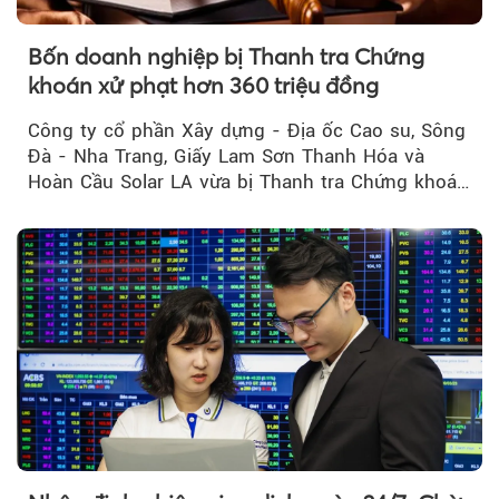
Bốn doanh nghiệp bị Thanh tra Chứng
khoán xử phạt hơn 360 triệu đồng
Công ty cổ phần Xây dựng - Địa ốc Cao su, Sông
Đà - Nha Trang, Giấy Lam Sơn Thanh Hóa và
Hoàn Cầu Solar LA vừa bị Thanh tra Chứng khoán
Nhà nước xử phạt tổng cộng hơn 362 triệu đồng
do vi phạm quy định về công bố thông tin trên
thị trường chứng khoán.