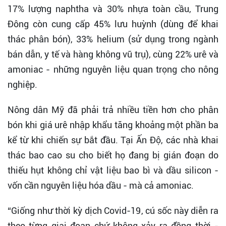
17% lượng naphtha và 30% nhựa toàn cầu, Trung
Đông còn cung cấp 45% lưu huỳnh (dùng để khai
thác phân bón), 33% helium (sử dụng trong ngành
bán dẫn, y tế và hàng không vũ trụ), cùng 22% urê và
amoniac - những nguyên liệu quan trọng cho nông
nghiệp.
Nông dân Mỹ đã phải trả nhiều tiền hơn cho phân
bón khi giá urê nhập khẩu tăng khoảng một phần ba
kể từ khi chiến sự bắt đầu. Tại Ấn Độ, các nhà khai
thác bao cao su cho biết họ đang bị gián đoạn do
thiếu hụt không chỉ vật liệu bao bì và dầu silicon -
vốn cần nguyên liệu hóa dầu - mà cả amoniac.
“Giống như thời kỳ dịch Covid-19, cú sốc này diễn ra
theo từng giai đoạn chứ không xảy ra đồng thời -