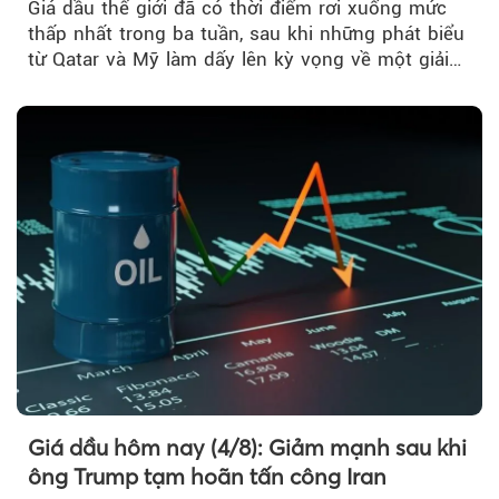
Giá dầu thế giới đã có thời điểm rơi xuống mức
thấp nhất trong ba tuần, sau khi những phát biểu
từ Qatar và Mỹ làm dấy lên kỳ vọng về một giải
pháp ngoại giao để hạ nhiệt căng thẳng Mỹ -
Iran.
Giá dầu hôm nay (4/8): Giảm mạnh sau khi
ông Trump tạm hoãn tấn công Iran