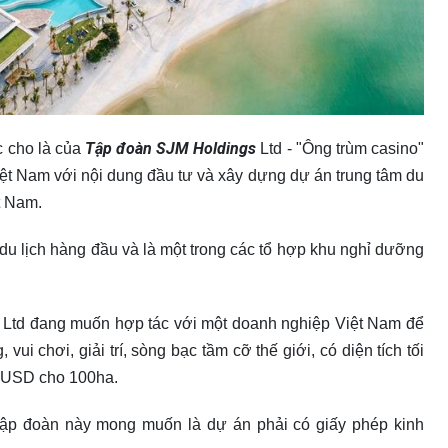
Tập đoàn SJM Holdings
c cho là của
Ltd - "Ông trùm casino"
t Nam với nội dung đầu tư và xây dựng dự án trung tâm du
ệt Nam.
du lịch hàng đầu và là một trong các tổ hợp khu nghỉ dưỡng
s Ltd đang muốn hợp tác với một doanh nghiệp Việt Nam để
vui chơi, giải trí, sòng bạc tầm cỡ thế giới, có diện tích tối
ỷ USD cho 100ha.
tập đoàn này mong muốn là dự án phải có giấy phép kinh