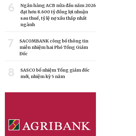
6
Ngân hàng ACB nửa đầu năm 2026
đạt hơn 8.600 tỷ đồng lợi nhuận
sau thuế, tỷ lệ nợ xấu thấp nhất
ngành
7
SACOMBANK công bố thông tin
miễn nhiệm hai Phó Tổng Giám
Đốc
8
SASCO bổ nhiệm Tổng giám đốc
mới, nhiệm kỳ 5 năm