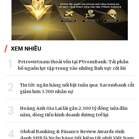
XEM NHIỀU
1
Petrovietnam thoái vốn tại PVcomBank: Tái phân
bổ nguồn lực tập trung vào những lĩnh vực cốt lõi
2
Tin tức ngân hàng nổi bật tuần qua: Sacombank cắt
giảm hơn 3.700 nhân sự
3
Hoàng Anh Gia Lai lãi gần 2.300 tỷ đồng nửa đầu
năm, dòng tiền kinh doanh dương trở lại
4
Global Banking & Finance Review Awards vinh
danh SHB là Ngân hàng tiết kiệm tốt nhất Việt Nam