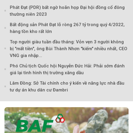
Phát Đạt (PDR) bất ngờ hoãn họp Đại hội đồng cổ đông
thường niên 2023
Theo markettimes
Bất động sản Phát Đạt lỗ ròng 267 tỷ trong quý 4/2022,
hàng tồn kho rất lớn
Top người giàu tuần đầu tháng: Vỏn vẹn 3 người không
bị "mất tiền", ông Bùi Thành Nhơn "kiếm" nhiều nhất, CEO
VNG gia nhập...
Phó Chủ tịch Quốc hội Nguyễn Đức Hải: Phải sớm đánh
giá lại tình hình thị trường xăng dầu
Lâm Đồng: Sở Tài chính cho ý kiến về năng lực nhà đầu
tư dự án khu dân cư Đambri