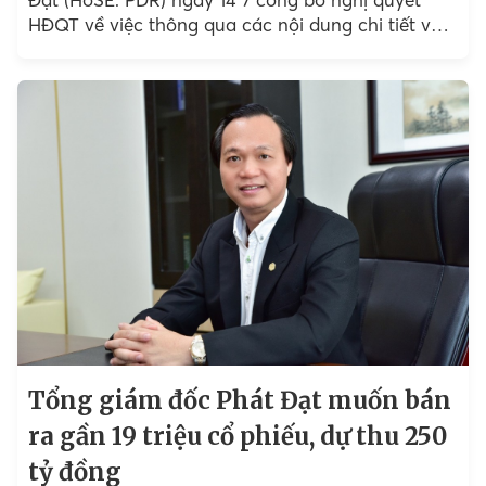
HĐQT về việc thông qua các nội dung chi tiết về
phương án chào bán cổ phần riêng lẻ để tăng vốn
điều lệ theo nghị quyết ĐHĐCĐ ngày 30 6 vừa
qua. Theo đó, công ty sẽ phát hành riêng lẻ 67,16
triệu cổ phiếu PDR.
Tổng giám đốc Phát Đạt muốn bán
ra gần 19 triệu cổ phiếu, dự thu 250
tỷ đồng