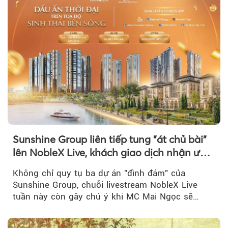
Sunshine Group liên tiếp tung "át chủ bài"
lên NobleX Live, khách giao dịch nhận ưu
đãi hàng trăm triệu đồng
Không chỉ quy tụ ba dự án "đình đám" của
Sunshine Group, chuỗi livestream NobleX Live
tuần này còn gây chú ý khi MC Mai Ngọc sẽ
đồng hành trong phiên livestream giới thiệu...