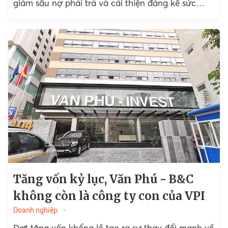
giảm sâu nợ phải trả và cải thiện đáng kể sức
khỏe tài chính.
Tăng vốn kỷ lục, Văn Phú - B&C
không còn là công ty con của VPI
Doanh nghiệp
Đợt tăng vốn khổng lồ tạo ra sự thay đổi mạnh về