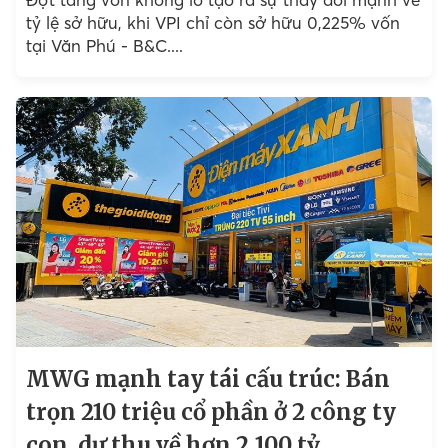
tỷ lệ sở hữu, khi VPI chỉ còn sở hữu 0,225% vốn
tại Văn Phú - B&C....
MWG mạnh tay tái cấu trúc: Bán
trọn 210 triệu cổ phần ở 2 công ty
con, dự thu về hơn 2.100 tỷ