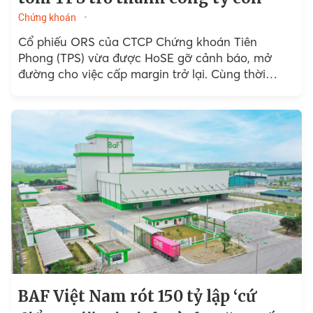
Chứng khoán
Cổ phiếu ORS của CTCP Chứng khoán Tiên
Phong (TPS) vừa được HoSE gỡ cảnh báo, mở
đường cho việc cấp margin trở lại. Cùng thời
điểm, TPBank công bố kế hoạch mua...
BAF Việt Nam rót 150 tỷ lập ‘cứ