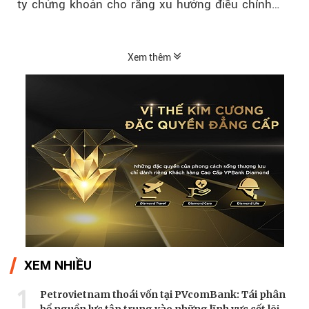
ty chứng khoán cho rằng xu hướng điều chỉnh
vẫn đang chiếm ưu thế...
Xem thêm
XEM NHIỀU
1
Petrovietnam thoái vốn tại PVcomBank: Tái phân
bổ nguồn lực tập trung vào những lĩnh vực cốt lõi