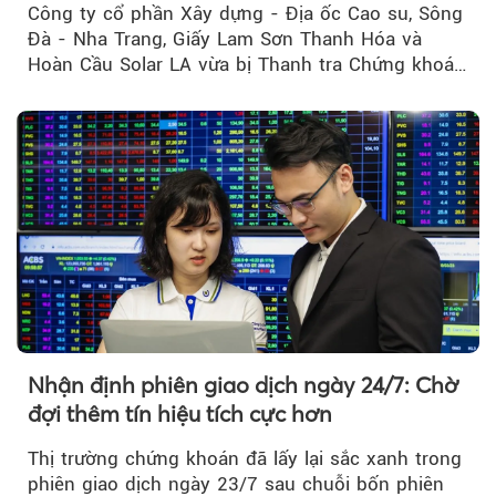
Công ty cổ phần Xây dựng - Địa ốc Cao su, Sông
Đà - Nha Trang, Giấy Lam Sơn Thanh Hóa và
Hoàn Cầu Solar LA vừa bị Thanh tra Chứng khoán
Nhà nước xử phạt tổng cộng hơn 362 triệu đồng
do vi phạm quy định về công bố thông tin trên
thị trường chứng khoán.
Nhận định phiên giao dịch ngày 24/7: Chờ
đợi thêm tín hiệu tích cực hơn
Thị trường chứng khoán đã lấy lại sắc xanh trong
phiên giao dịch ngày 23/7 sau chuỗi bốn phiên