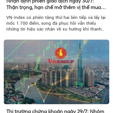
Nhận định phiên giao dịch ngày 30/7:
Thận trọng, hạn chế mở thêm vị thế mua
mới
VN-Index có phiên tăng thứ hai liên tiếp và lấy lại
mốc 1.700 điểm, song đà phục hồi vẫn thiếu
những tín hiệu xác nhận về xu hướng khi thanh
khoản suy giảm...
Thị trường chứng khoán ngày 29/7: Nhóm