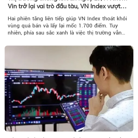
Vin trở lại vai trò đầu tàu, VN Index vượt
mốc 1.700 điểm
Hai phiên tăng liên tiếp giúp VN Index thoát khỏi
vùng quá bán và lấy lại mốc 1.700 điểm. Tuy
nhiên, phía sau sắc xanh là việc thị trường vẫn
chủ yếu được nâng đỡ bởi nhóm Vin, còn dòng
tiền vẫn chưa thực sự trở lại.