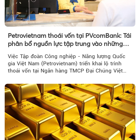
Petrovietnam thoái vốn tại PVcomBank: Tái
phân bổ nguồn lực tập trung vào những
lĩnh vực cốt lõi
Việc Tập đoàn Công nghiệp - Năng lượng Quốc
gia Việt Nam (Petrovietnam) triển khai lộ trình
thoái vốn tại Ngân hàng TMCP Đại Chúng Việt
Nam là bước đi trong quá trình cơ cấu...