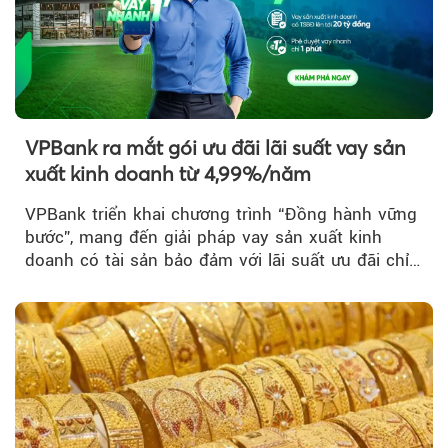
VPBank ra mắt gói ưu đãi lãi suất vay sản
xuất kinh doanh từ 4,99%/năm
VPBank triển khai chương trình “Đồng hành vững
bước”, mang đến giải pháp vay sản xuất kinh
doanh có tài sản bảo đảm với lãi suất ưu đãi chỉ
từ 4,99%/năm...