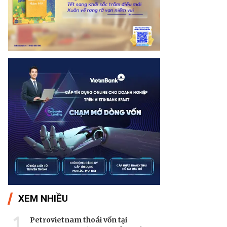
XEM NHIỀU
1
Petrovietnam thoái vốn tại