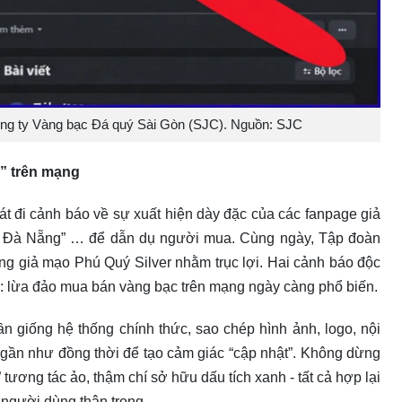
ng ty Vàng bạc Đá quý Sài Gòn (SJC). Nguồn: SJC
g” trên mạng
t đi cảnh báo về sự xuất hiện dày đặc của các fanpage giả
 Đà Nẵng” … để dẫn dụ người mua. Cùng ngày, Tập đoàn
ng giả mạo Phú Quý Silver nhằm trục lợi. Hai cảnh báo độc
ại: lừa đảo mua bán vàng bạc trên mạng ngày càng phổ biến.
n giống hệ thống chính thức, sao chép hình ảnh, logo, nội
ết gần như đồng thời để tạo cảm giác “cập nhật”. Không dừng
 tương tác ảo, thậm chí sở hữu dấu tích xanh - tất cả hợp lại
 người dùng thận trọng.