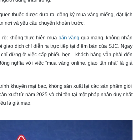
 quen thuộc được đưa ra: đăng ký mua vàng miếng, đặt lịch
tận nơi và yêu cầu chuyển khoản trước.
h rõ: không thực hiện mua
bán vàng
qua mạng, không nhận
i giao dịch chỉ diễn ra trực tiếp tại điểm bán của SJC. Ngay
 chỉ dừng ở việc cấp phiếu hẹn - khách hàng vẫn phải đến
ồng nghĩa với việc “mua vàng online, giao tận nhà” là giả
ình khuyến mại bạc, không sản xuất lại các sản phẩm giới
ản xuất từ năm 2025 và chỉ tồn tại một pháp nhân duy nhất
ều là giả mạo.