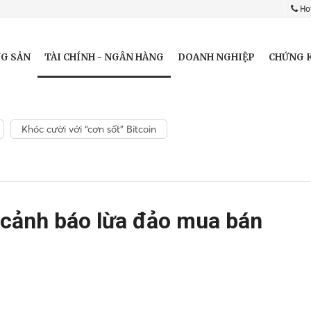
Hot
TÀI CHÍNH - NGÂN HÀNG
G SẢN
DOANH NGHIỆP
CHỨNG 
Khóc cười với “cơn sốt” Bitcoin
cảnh báo lừa đảo mua bán