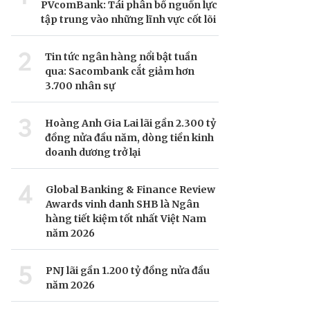
PVcomBank: Tái phân bổ nguồn lực
tập trung vào những lĩnh vực cốt lõi
2
Tin tức ngân hàng nổi bật tuần
qua: Sacombank cắt giảm hơn
3.700 nhân sự
3
Hoàng Anh Gia Lai lãi gần 2.300 tỷ
đồng nửa đầu năm, dòng tiền kinh
doanh dương trở lại
4
Global Banking & Finance Review
Awards vinh danh SHB là Ngân
hàng tiết kiệm tốt nhất Việt Nam
năm 2026
5
PNJ lãi gần 1.200 tỷ đồng nửa đầu
năm 2026