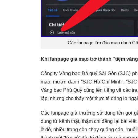
Các fanpage lừa đảo mạo danh Cô
Khi fanpage giả mạo trở thành “tiệm vàn
Công ty Vàng bạc Đá quý Sài Gòn (SJC) phá
mạo, mượn danh “SJC Hồ Chí Minh”, “SJC
Vàng bạc Phú Quý cũng lên tiếng về các tra
lập, nhưng cho thấy một thực tế đáng lo ng
Các fanpage giả thường sử dụng tên gọi gầ
dung từ kênh thật, thậm chí đăng lại bài vi
ở đó, nhiều trang còn chạy quảng cáo, “nuôi”
thành một “lớp vỏ” đủ để đánh lừa cả những