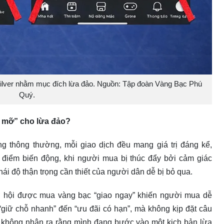
lver nhằm mục đích lừa đảo. Nguồn: Tập đoàn Vàng Bạc Phú
Quý.
u mỡ” cho lừa đảo?
ng thông thường, mỗi giao dịch đều mang giá trị đáng kể,
i điểm biến động, khi người mua bị thúc đẩy bởi cảm giác
hái độ thận trọng cần thiết của người dân dễ bị bỏ qua.
 cơ hội được mua vàng bạc “giao ngay” khiến người mua dễ
“giữ chỗ nhanh” đến “ưu đãi có hạn”, mà không kịp đặt câu
g không nhận ra rằng mình đang bước vào một kịch bản lừa