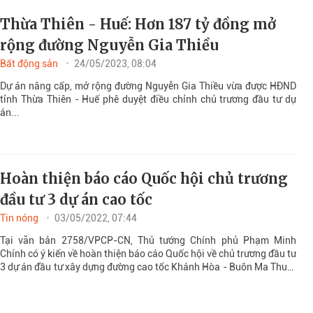
Thừa Thiên - Huế: Hơn 187 tỷ đồng mở
rộng đường Nguyễn Gia Thiều
Bất động sản
24/05/2023, 08:04
Dự án nâng cấp, mở rộng đường Nguyễn Gia Thiều vừa được HĐND
tỉnh Thừa Thiên - Huế phê duyệt điều chỉnh chủ trương đầu tư dự
án...
Hoàn thiện báo cáo Quốc hội chủ trương
đầu tư 3 dự án cao tốc
Tin nóng
03/05/2022, 07:44
Tại văn bản 2758/VPCP-CN, Thủ tướng Chính phủ Phạm Minh
Chính có ý kiến về hoàn thiện báo cáo Quốc hội về chủ trương đầu tư
3 dự án đầu tư xây dựng đường cao tốc Khánh Hòa - Buôn Ma Thuột
(giai đoạn 1), Biên Hòa - Vũng Tàu (giai đoạn 1) và Châu Đốc - Cần
Thơ - Sóc Trăng (giai đoạn 1).