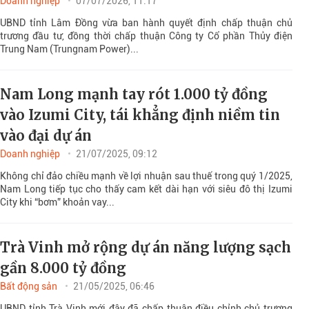
Doanh nghiệp
07/07/2026, 11:17
UBND tỉnh Lâm Đồng vừa ban hành quyết định chấp thuận chủ
trương đầu tư, đồng thời chấp thuận Công ty Cổ phần Thủy điện
Trung Nam (Trungnam Power)...
Nam Long mạnh tay rót 1.000 tỷ đồng
vào Izumi City, tái khẳng định niềm tin
vào đại dự án
Doanh nghiệp
21/07/2025, 09:12
Không chỉ đảo chiều mạnh về lợi nhuận sau thuế trong quý 1/2025,
Nam Long tiếp tục cho thấy cam kết dài hạn với siêu đô thị Izumi
City khi “bơm” khoản vay...
Trà Vinh mở rộng dự án năng lượng sạch
gần 8.000 tỷ đồng
Bất động sản
21/05/2025, 06:46
UBND tỉnh Trà Vinh mới đây đã chấp thuận điều chỉnh chủ trương