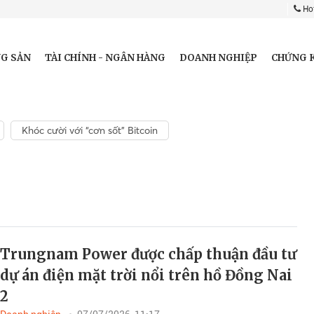
Hot
G SẢN
TÀI CHÍNH - NGÂN HÀNG
DOANH NGHIỆP
CHỨNG 
Khóc cười với “cơn sốt” Bitcoin
Trungnam Power được chấp thuận đầu tư
dự án điện mặt trời nổi trên hồ Đồng Nai
2