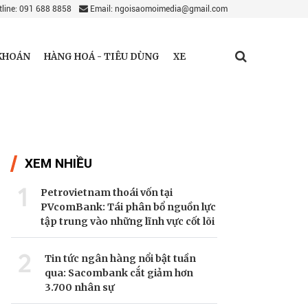
line: 091 688 8858
Email: ngoisaomoimedia@gmail.com
KHOÁN
HÀNG HOÁ - TIÊU DÙNG
XE
XEM NHIỀU
1
Petrovietnam thoái vốn tại
PVcomBank: Tái phân bổ nguồn lực
tập trung vào những lĩnh vực cốt lõi
2
Tin tức ngân hàng nổi bật tuần
qua: Sacombank cắt giảm hơn
3.700 nhân sự