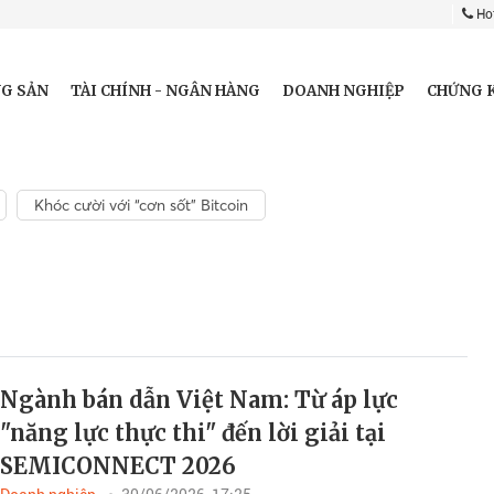
Hot
G SẢN
TÀI CHÍNH - NGÂN HÀNG
DOANH NGHIỆP
CHỨNG 
Khóc cười với “cơn sốt” Bitcoin
Ngành bán dẫn Việt Nam: Từ áp lực
"năng lực thực thi" đến lời giải tại
SEMICONNECT 2026