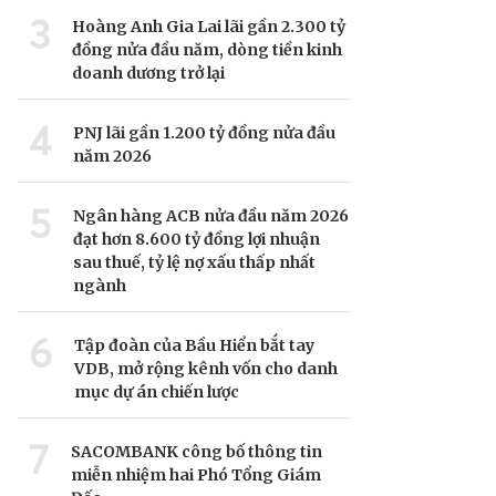
3
Hoàng Anh Gia Lai lãi gần 2.300 tỷ
đồng nửa đầu năm, dòng tiền kinh
doanh dương trở lại
4
PNJ lãi gần 1.200 tỷ đồng nửa đầu
năm 2026
5
Ngân hàng ACB nửa đầu năm 2026
đạt hơn 8.600 tỷ đồng lợi nhuận
sau thuế, tỷ lệ nợ xấu thấp nhất
ngành
6
Tập đoàn của Bầu Hiển bắt tay
VDB, mở rộng kênh vốn cho danh
mục dự án chiến lược
7
SACOMBANK công bố thông tin
miễn nhiệm hai Phó Tổng Giám