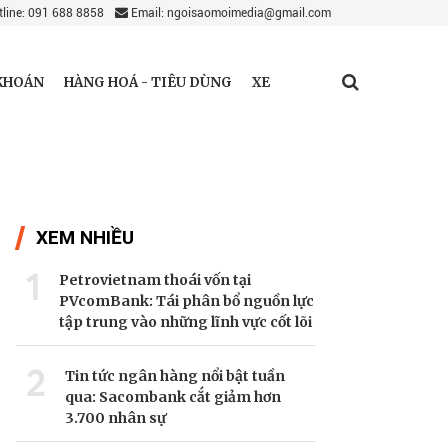
line: 091 688 8858
Email: ngoisaomoimedia@gmail.com
KHOÁN
HÀNG HOÁ - TIÊU DÙNG
XE
XEM NHIỀU
1
Petrovietnam thoái vốn tại
PVcomBank: Tái phân bổ nguồn lực
tập trung vào những lĩnh vực cốt lõi
2
Tin tức ngân hàng nổi bật tuần
qua: Sacombank cắt giảm hơn
3.700 nhân sự