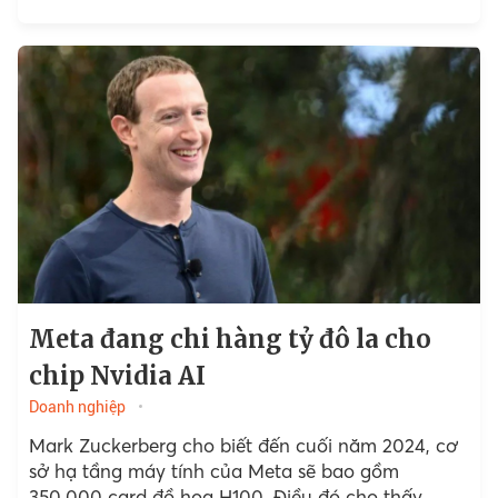
phiếu Meta tăng vọt nhờ kết quả tốt hơn mong
đợi và đợt thanh toán cổ tức đầu tiên.
Meta đang chi hàng tỷ đô la cho
chip Nvidia AI
Doanh nghiệp
Mark Zuckerberg cho biết đến cuối năm 2024, cơ
sở hạ tầng máy tính của Meta sẽ bao gồm
350.000 card đồ họa H100. Điều đó cho thấy