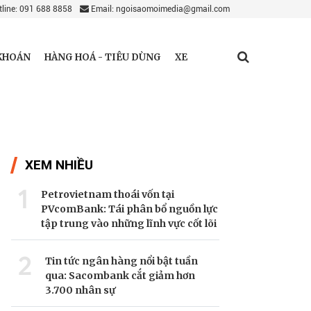
line: 091 688 8858
Email: ngoisaomoimedia@gmail.com
KHOÁN
HÀNG HOÁ - TIÊU DÙNG
XE
XEM NHIỀU
1
Petrovietnam thoái vốn tại
PVcomBank: Tái phân bổ nguồn lực
tập trung vào những lĩnh vực cốt lõi
2
Tin tức ngân hàng nổi bật tuần
qua: Sacombank cắt giảm hơn
3.700 nhân sự