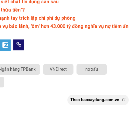
siết chặt tín dụng sân sau
thừa tiền"?
nh tay trích lập chi phí dự phòng
vụ bảo lãnh, 'ôm' hơn 43.000 tỷ đồng nghĩa vụ nợ tiềm ẩn
Ngân hàng TPBank
VNDirect
nơ xấu