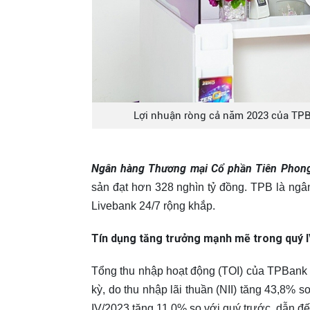
Lợi nhuận ròng cả năm 2023 của TPB 
Ngân hàng Thương mại Cổ phần Tiên Phon
sản đạt hơn 328 nghìn tỷ đồng. TPB là ng
Livebank 24/7 rộng khắp.
Tín dụng tăng trưởng mạnh mẽ trong quý 
Tổng thu nhập hoạt động (TOI) của TPBank đ
kỳ, do thu nhập lãi thuần (NII) tăng 43,8% s
IV/2023 tăng 11,0% so với quý trước, dẫn đ