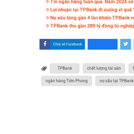
Tin ngân hàng tuần qua: Năm 2024 sẽ 
Lợi nhuận tại TPBank đi xuống vì quá "
Nợ xấu tăng gần 4 lần khiến TPBank mạ
TPBank thu gần 289 tỷ đồng từ nghiệp 
Chia sẻ Facebook
TPBank
chất lượng tài sản
ngân hàng Tiên Phong
nợ xấu tại TPBank