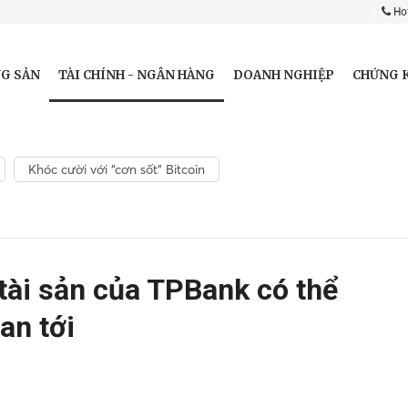
Hot
TÀI CHÍNH - NGÂN HÀNG
G SẢN
DOANH NGHIỆP
CHỨNG 
Khóc cười với “cơn sốt” Bitcoin
tài sản của TPBank có thể
an tới