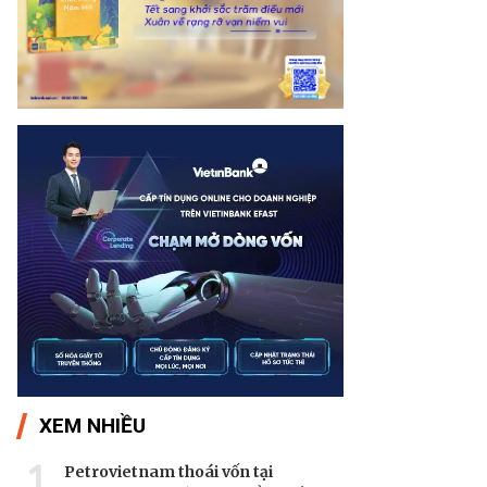
XEM NHIỀU
1
Petrovietnam thoái vốn tại