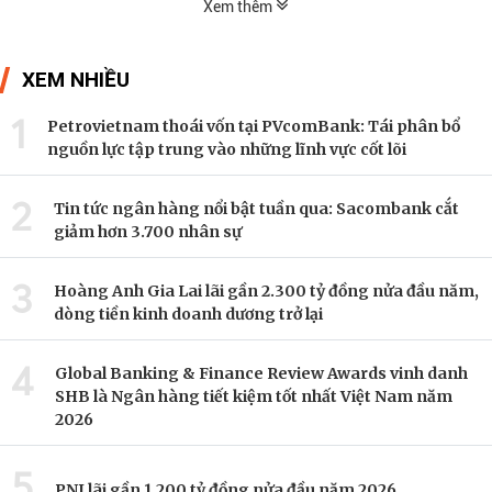
Xem thêm
XEM NHIỀU
1
Petrovietnam thoái vốn tại PVcomBank: Tái phân bổ
nguồn lực tập trung vào những lĩnh vực cốt lõi
2
Tin tức ngân hàng nổi bật tuần qua: Sacombank cắt
giảm hơn 3.700 nhân sự
3
Hoàng Anh Gia Lai lãi gần 2.300 tỷ đồng nửa đầu năm,
dòng tiền kinh doanh dương trở lại
4
Global Banking & Finance Review Awards vinh danh
SHB là Ngân hàng tiết kiệm tốt nhất Việt Nam năm
2026
5
PNJ lãi gần 1.200 tỷ đồng nửa đầu năm 2026