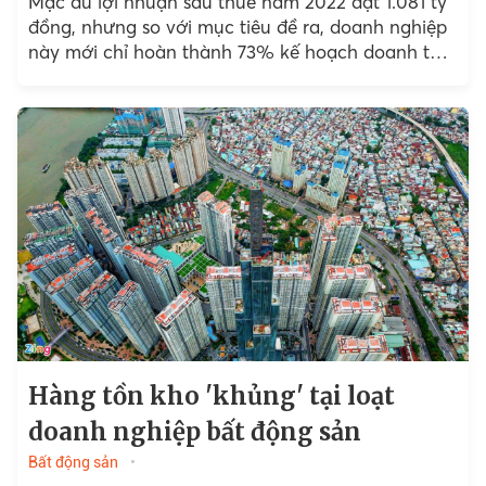
Mặc dù lợi nhuận sau thuế năm 2022 đạt 1.081 tỷ
đồng, nhưng so với mục tiêu đề ra, doanh nghiệp
này mới chỉ hoàn thành 73% kế hoạch doanh thu
và 77% chỉ tiêu...
Hàng tồn kho 'khủng' tại loạt
doanh nghiệp bất động sản
Bất động sản