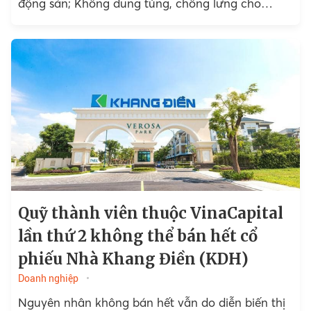
động sản; Không dung túng, chống lưng cho
Công ty Bách Đạt An; Hà Nội yêu cầu tiếp nhận,
giải quyết thủ tục tách, hợp thửa theo quy định…
là những tin tức bất động sản đáng chú ý tuần
qua.
Quỹ thành viên thuộc VinaCapital
lần thứ 2 không thể bán hết cổ
phiếu Nhà Khang Điền (KDH)
Doanh nghiệp
Nguyên nhân không bán hết vẫn do diễn biến thị