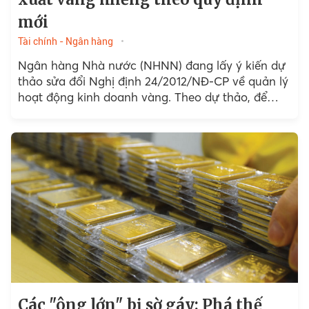
mới
Tài chính - Ngân hàng
Ngân hàng Nhà nước (NHNN) đang lấy ý kiến dự
thảo sửa đổi Nghị định 24/2012/NĐ-CP về quản lý
hoạt động kinh doanh vàng. Theo dự thảo, để
được sản xuất vàng miếng, doanh nghiệp...
Các "ông lớn" bị sờ gáy: Phá thế