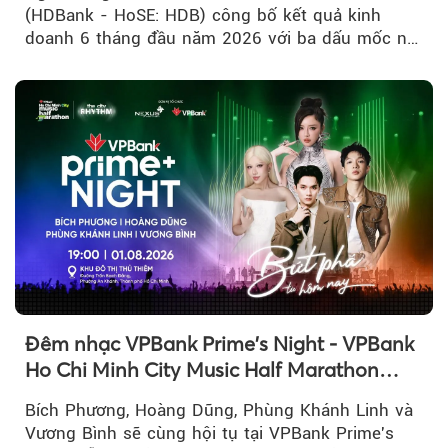
(HDBank - HoSE: HDB) công bố kết quả kinh
doanh 6 tháng đầu năm 2026 với ba dấu mốc nổi
bật: gia nhập nhóm ngân hàng...
Đêm nhạc VPBank Prime's Night - VPBank
Ho Chi Minh City Music Half Marathon
2026 lộ dàn line-up gây sốt
Bích Phương, Hoàng Dũng, Phùng Khánh Linh và
Vương Bình sẽ cùng hội tụ tại VPBank Prime's