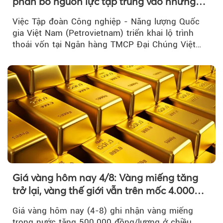
phân bổ nguồn lực tập trung vào những
lĩnh vực cốt lõi
Việc Tập đoàn Công nghiệp - Năng lượng Quốc
gia Việt Nam (Petrovietnam) triển khai lộ trình
thoái vốn tại Ngân hàng TMCP Đại Chúng Việt
Nam là bước đi trong quá trình cơ cấu...
Giá vàng hôm nay 4/8: Vàng miếng tăng
trở lại, vàng thế giới vẫn trên mốc 4.000
USD/ounce
Giá vàng hôm nay (4-8) ghi nhận vàng miếng
trong nước tăng 500.000 đồng/lượng ở chiều