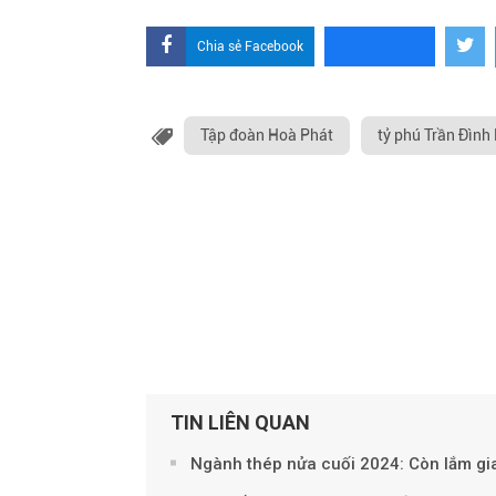
Chia sẻ Facebook
Tập đoàn Hoà Phát
tỷ phú Trần Đình
TIN LIÊN QUAN
Ngành thép nửa cuối 2024: Còn lắm gi