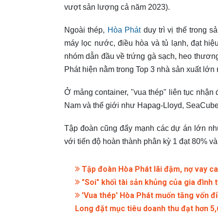
vượt sản lượng cả năm 2023).
Ngoài thép,
Hòa Phát
duy trì vị thế trong
máy lọc nước, điều hòa và tủ lạnh, đạt hiệu
nhóm dẫn đầu về trứng gà sạch, heo thương
Phát hiện nằm trong Top 3 nhà sản xuất lớn 
Ở mảng container, "vua thép" liên tục nhận
Nam và thế giới như Hapag-Lloyd, SeaCub
Tập đoàn cũng đẩy mạnh các dự án lớn như
với tiến độ hoàn thành phân kỳ 1 đạt 80% v
Tập đoàn Hòa Phát lãi đậm, nợ vay cao
"Soi" khối tài sản khủng của gia đình 
'Vua thép' Hòa Phát muốn tăng vốn điề
Long đặt mục tiêu doanh thu đạt hơn 5,