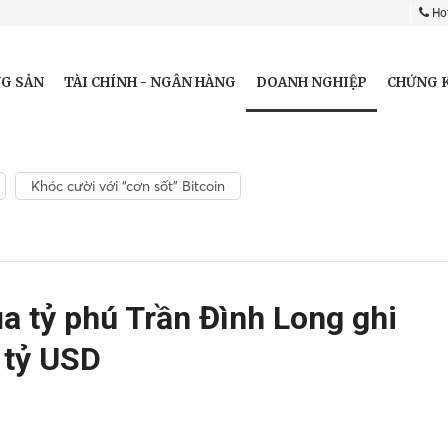
Hot
DOANH NGHIỆP
G SẢN
TÀI CHÍNH - NGÂN HÀNG
CHỨNG 
Khóc cười với “cơn sốt” Bitcoin
a tỷ phú Trần Đình Long ghi
 tỷ USD