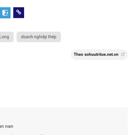
 Long
doanh nghiệp thép
Theo sohuutritue.
an nan