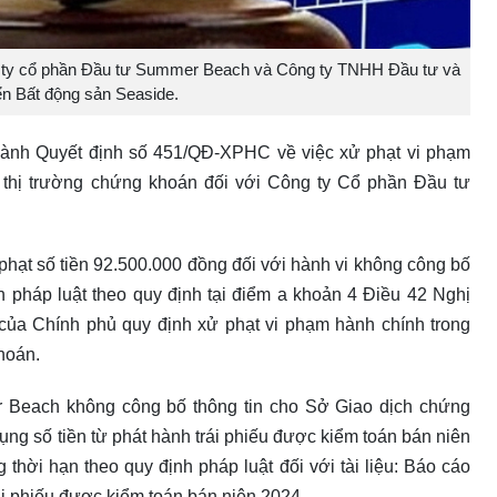
ty cổ phần Đầu tư Summer Beach và Công ty TNHH Đầu tư và
iển Bất động sản Seaside.
nh Quyết định số 451/QĐ-XPHC về việc xử phạt vi phạm
 thị trường chứng khoán đối với Công ty Cổ phần Đầu tư
ạt số tiền 92.500.000 đồng đối với hành vi không công bố
nh pháp luật theo quy định tại điểm a khoản 4 Điều 42 Nghị
ủa Chính phủ quy định xử phạt vi phạm hành chính trong
khoán.
 Beach không công bố thông tin cho Sở Giao dịch chứng
ụng số tiền từ phát hành trái phiếu được kiểm toán bán niên
thời hạn theo quy định pháp luật đối với tài liệu: Báo cáo
rái phiếu được kiểm toán bán niên 2024.