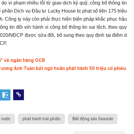
 do vi phạm nhiều lỗi từ giao dịch ký quỹ, công bố thông tin
cổ phần Dịch vụ Đầu tư Lucky House bị phạt số tiền 175 triệu
ch. Công ty này còn phải thực hiện biện pháp khắc phục hậu
ông tin đối với hành vi công bố thông tin sai lệch, theo quy
/2020/NĐCP được sửa đổi, bổ sung theo quy định tại điểm d
-CP.
đổ" về ngân hàng OCB
ương Anh Tuấn bất ngờ hoãn phát hành 50 triệu cổ phiếu
 nước
phát hành trái phiếu
Bất động sản Seaside