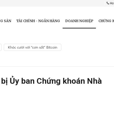
Hot
DOANH NGHIỆP
G SẢN
TÀI CHÍNH - NGÂN HÀNG
CHỨNG 
Khóc cười với “cơn sốt” Bitcoin
 bị Ủy ban Chứng khoán Nhà