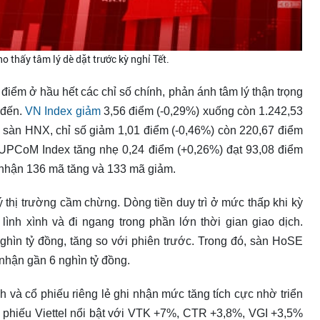
cho thấy tâm lý dè dặt trước kỳ nghỉ Tết.
điểm ở hầu hết các chỉ số chính, phản ánh tâm lý thận trọng
 đến.
VN Index giảm
3,56 điểm (-0,29%) xuống còn 1.242,53
 sàn HNX, chỉ số giảm 1,01 điểm (-0,46%) còn 220,67 điểm
 UPCoM Index tăng nhẹ 0,24 điểm (+0,26%) đạt 93,08 điểm
i nhận 136 mã tăng và 133 mã giảm.
lý thị trường cầm chừng. Dòng tiền duy trì ở mức thấp khi kỳ
 lình xình và đi ngang trong phần lớn thời gian giao dịch.
ghìn tỷ đồng, tăng so với phiên trước. Trong đó, sàn HoSE
 nhận gần 6 nghìn tỷ đồng.
 và cổ phiếu riêng lẻ ghi nhận mức tăng tích cực nhờ triển
cổ phiếu Viettel nổi bật với VTK +7%, CTR +3,8%, VGI +3,5%