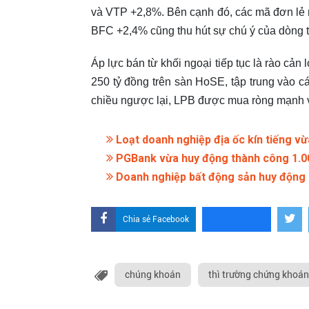
và VTP +2,8%. Bên cạnh đó, các mã đơn lẻ
BFC +2,4% cũng thu hút sự chú ý của dòng t
Áp lực bán từ khối ngoại tiếp tục là rào cản
250 tỷ đồng trên sàn HoSE, tập trung vào cá
chiều ngược lại, LPB được mua ròng mạnh vớ
Loạt doanh nghiệp địa ốc kín tiếng vừ
PGBank vừa huy động thành công 1.000
Doanh nghiệp bất động sản huy động ng
Chia sẻ Facebook
chúng khoán
thì trường chứng khoán