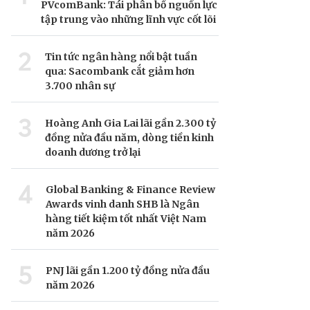
PVcomBank: Tái phân bổ nguồn lực
tập trung vào những lĩnh vực cốt lõi
2
Tin tức ngân hàng nổi bật tuần
qua: Sacombank cắt giảm hơn
3.700 nhân sự
3
Hoàng Anh Gia Lai lãi gần 2.300 tỷ
đồng nửa đầu năm, dòng tiền kinh
doanh dương trở lại
4
Global Banking & Finance Review
Awards vinh danh SHB là Ngân
hàng tiết kiệm tốt nhất Việt Nam
năm 2026
5
PNJ lãi gần 1.200 tỷ đồng nửa đầu
năm 2026