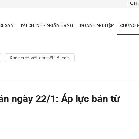
Hot
CHỨNG 
G SẢN
TÀI CHÍNH - NGÂN HÀNG
DOANH NGHIỆP
Khóc cười với “cơn sốt” Bitcoin
n ngày 22/1: Áp lực bán từ