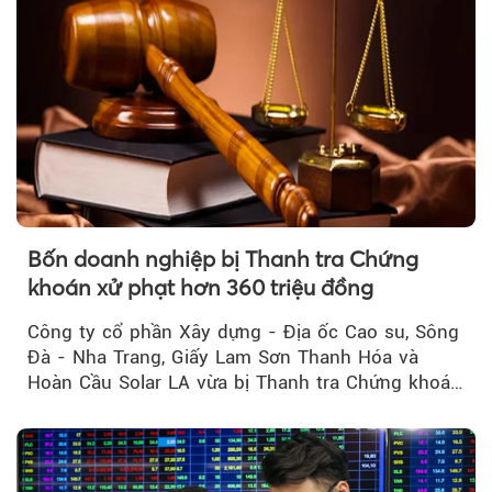
Bốn doanh nghiệp bị Thanh tra Chứng
khoán xử phạt hơn 360 triệu đồng
Công ty cổ phần Xây dựng - Địa ốc Cao su, Sông
Đà - Nha Trang, Giấy Lam Sơn Thanh Hóa và
Hoàn Cầu Solar LA vừa bị Thanh tra Chứng khoán
Nhà nước xử phạt tổng cộng hơn 362 triệu đồng
do vi phạm quy định về công bố thông tin trên
thị trường chứng khoán.