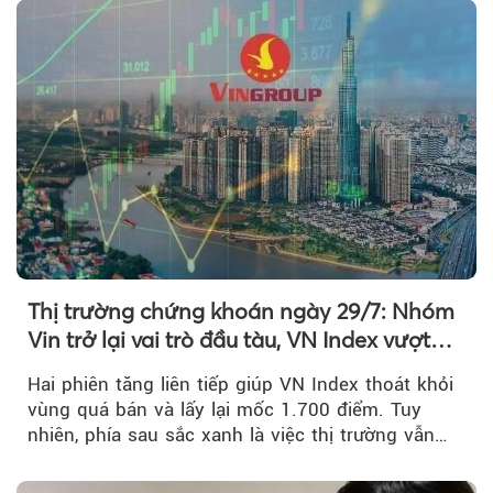
Thị trường chứng khoán ngày 29/7: Nhóm
Vin trở lại vai trò đầu tàu, VN Index vượt
mốc 1.700 điểm
Hai phiên tăng liên tiếp giúp VN Index thoát khỏi
vùng quá bán và lấy lại mốc 1.700 điểm. Tuy
nhiên, phía sau sắc xanh là việc thị trường vẫn
chủ yếu được nâng đỡ bởi nhóm Vin, còn dòng
tiền vẫn chưa thực sự trở lại.