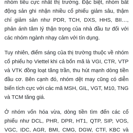
nhóm tiêu cực nhất thị trường. Đặc biệt, nhóm bất
động sản ghi nhận nhiều cổ phiếu giảm sâu, thậm
chí giảm sàn như PDR, TCH, DXS, HHS, BII…,
phản ánh tâm lý thận trọng của nhà đầu tư đối với
các nhóm ngành nhạy cảm với tín dụng.
Tuy nhiên, điểm sáng của thị trường thuộc về nhóm
cổ phiếu họ Viettel khi cả bốn mã là VGI, CTR, VTP
và VTK đồng loạt tăng trần, thu hút mạnh dòng tiền
đầu cơ. Bên cạnh đó, nhóm dệt may cũng có diễn
biến tích cực với các mã MSH, GIL, VGT, M10, TNG
và TCM tăng giá.
Ở nhóm vốn hóa vừa, dòng tiền tìm đến các cổ
phiếu như DCL, PHR, DPR, HT1, QTP, SIP, VOS,
VGC, IDC, AGR, BMI, CMG, DGW, CTF, KBC và