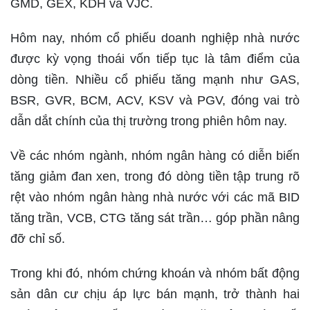
GMD, GEX, KDH và VJC.
Hôm nay, nhóm cổ phiếu doanh nghiệp nhà nước
được kỳ vọng thoái vốn tiếp tục là tâm điểm của
dòng tiền. Nhiều cổ phiếu tăng mạnh như GAS,
BSR, GVR, BCM, ACV, KSV và PGV, đóng vai trò
dẫn dắt chính của thị trường trong phiên hôm nay.
Về các nhóm ngành, nhóm ngân hàng có diễn biến
tăng giảm đan xen, trong đó dòng tiền tập trung rõ
rệt vào nhóm ngân hàng nhà nước với các mã BID
tăng trần, VCB, CTG tăng sát trần… góp phần nâng
đỡ chỉ số.
Trong khi đó, nhóm chứng khoán và nhóm bất động
sản dân cư chịu áp lực bán mạnh, trở thành hai