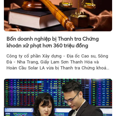
Bốn doanh nghiệp bị Thanh tra Chứng
khoán xử phạt hơn 360 triệu đồng
Công ty cổ phần Xây dựng - Địa ốc Cao su, Sông
Đà - Nha Trang, Giấy Lam Sơn Thanh Hóa và
Hoàn Cầu Solar LA vừa bị Thanh tra Chứng khoán
Nhà nước xử phạt tổng cộng hơn 362 triệu đồng
do vi phạm quy định về công bố thông tin trên
thị trường chứng khoán.