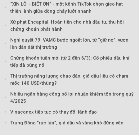
“XIN LỖI - BIẾT ƠN” - một kênh TikTok chọn gieo hạt
thiện lành giữa dòng chảy lướt nhanh
Xử phạt Encapital: Hoàn tiền cho nhà đầu tư, thu hồi
Theo Petroti
chứng khoán phát hành
Nghị quyết 79: VAMC bước ngoặt lớn, từ “giữ nợ”, vươn
lên dẫn dắt thị trường
Chứng khoán tuần mới (từ 2 đến 6/3): Cổ phiếu dầu khí
tiếp đà bùng nổ
Thị trường năng lượng chao đảo, giá dầu liệu có chạm
mốc 140 USD/thùng?
Nhiều ngân hàng công bố lợi nhuận khiêm tốn trong quý
4/2025
Vinaconex tiếp tục có thay đổi lãnh đạo
Trung Đông “rực lửa”, giá dầu và vàng khó đứng yên