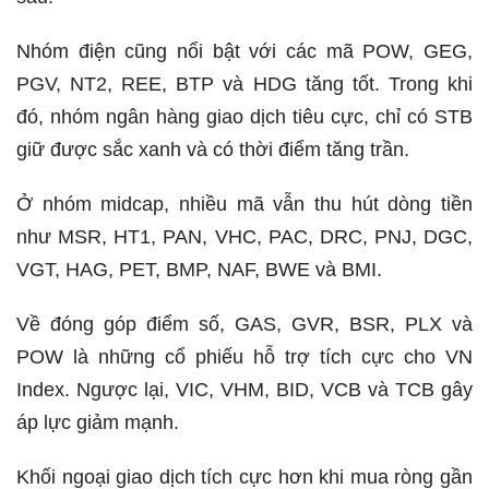
Nhóm điện cũng nổi bật với các mã POW, GEG,
PGV, NT2, REE, BTP và HDG tăng tốt. Trong khi
đó, nhóm ngân hàng giao dịch tiêu cực, chỉ có STB
giữ được sắc xanh và có thời điểm tăng trần.
Ở nhóm midcap, nhiều mã vẫn thu hút dòng tiền
như MSR, HT1, PAN, VHC, PAC, DRC, PNJ, DGC,
VGT, HAG, PET, BMP, NAF, BWE và BMI.
Về đóng góp điểm số, GAS, GVR, BSR, PLX và
POW là những cổ phiếu hỗ trợ tích cực cho VN
Index. Ngược lại, VIC, VHM, BID, VCB và TCB gây
áp lực giảm mạnh.
Khối ngoại giao dịch tích cực hơn khi mua ròng gần