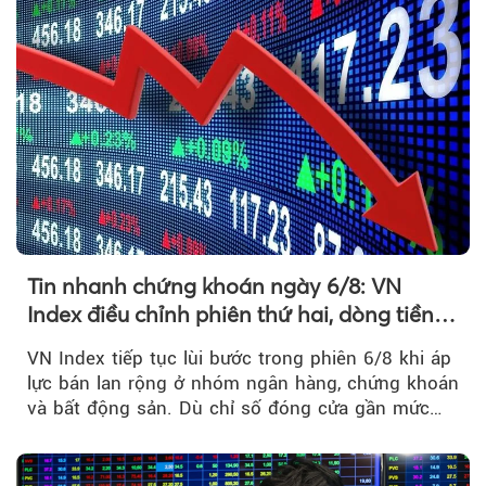
Tin nhanh chứng khoán ngày 6/8: VN
Index điều chỉnh phiên thứ hai, dòng tiền
chờ phản ứng tại vùng MA20
VN Index tiếp tục lùi bước trong phiên 6/8 khi áp
lực bán lan rộng ở nhóm ngân hàng, chứng khoán
và bất động sản. Dù chỉ số đóng cửa gần mức
thấp nhất...