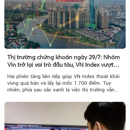
Thị trường chứng khoán ngày 29/7: Nhóm
Vin trở lại vai trò đầu tàu, VN Index vượt
mốc 1.700 điểm
Hai phiên tăng liên tiếp giúp VN Index thoát khỏi
vùng quá bán và lấy lại mốc 1.700 điểm. Tuy
nhiên, phía sau sắc xanh là việc thị trường vẫn
chủ yếu được nâng đỡ bởi nhóm Vin, còn dòng
tiền vẫn chưa thực sự trở lại.