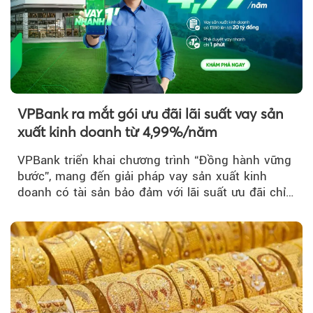
VPBank ra mắt gói ưu đãi lãi suất vay sản
Theo tudonghoangaynay
xuất kinh doanh từ 4,99%/năm
VPBank triển khai chương trình “Đồng hành vững
bước”, mang đến giải pháp vay sản xuất kinh
doanh có tài sản bảo đảm với lãi suất ưu đãi chỉ
từ 4,99%/năm...