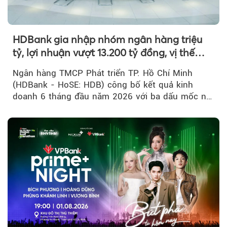
HDBank gia nhập nhóm ngân hàng triệu
tỷ, lợi nhuận vượt 13.200 tỷ đồng, vị thế
mới trên thị trường vốn quốc tế
Ngân hàng TMCP Phát triển TP. Hồ Chí Minh
(HDBank - HoSE: HDB) công bố kết quả kinh
doanh 6 tháng đầu năm 2026 với ba dấu mốc nổi
bật: gia nhập nhóm ngân hàng...