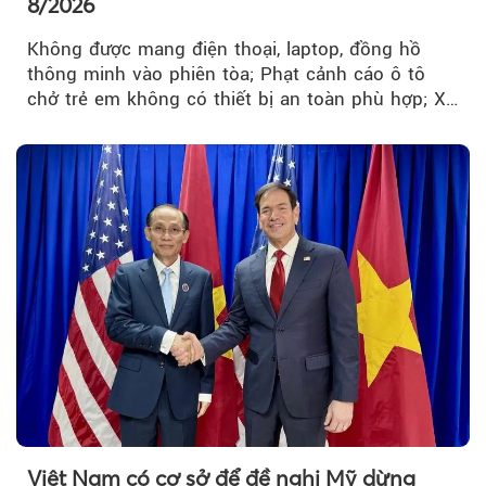
8/2026
Không được mang điện thoại, laptop, đồng hồ
thông minh vào phiên tòa; Phạt cảnh cáo ô tô
chở trẻ em không có thiết bị an toàn phù hợp; Xe
hợp đồng phải chia sẻ dữ liệu hợp đồng vận tải
với Bộ Công an… là những chính sách mới có
hiệu lực từ tháng 8/2026.
Việt Nam có cơ sở để đề nghị Mỹ dừng