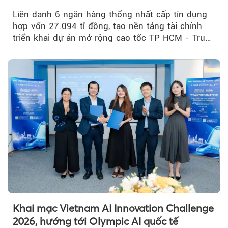
Mỹ Thuận
Liên danh 6 ngân hàng thống nhất cấp tín dụng
hợp vốn 27.094 tỉ đồng, tạo nền tảng tài chính
triển khai dự án mở rộng cao tốc TP HCM - Trung
Lương - Mỹ Thuận, tuyến giao thông huyết mạch
kết nối TP HCM với Đồng bằng sông Cửu Long.
Khai mạc Vietnam AI Innovation Challenge
2026, hướng tới Olympic AI quốc tế