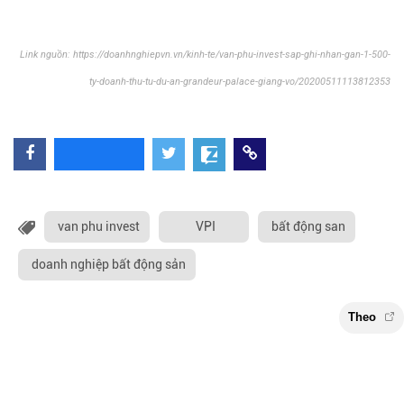
Link nguồn: https://doanhnghiepvn.vn/kinh-te/van-phu-invest-sap-ghi-nhan-gan-1-500-
ty-doanh-thu-tu-du-an-grandeur-palace-giang-vo/20200511113812353
van phu invest
VPI
bất động san
doanh nghiệp bất động sản