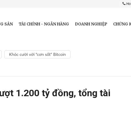
Hot
G SẢN
TÀI CHÍNH - NGÂN HÀNG
DOANH NGHIỆP
CHỨNG 
Khóc cười với “cơn sốt” Bitcoin
ượt 1.200 tỷ đồng, tổng tài