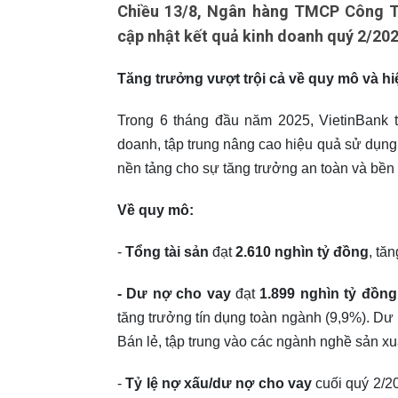
Chiều 13/8, Ngân hàng TMCP Công Th
cập nhật kết quả kinh doanh quý 2/202
Tăng trưởng vượt trội cả về quy mô và h
Trong 6 tháng đầu năm 2025, VietinBank t
doanh, tập trung nâng cao hiệu quả sử dụng 
nền tảng cho sự tăng trưởng an toàn và bền
Về quy mô:
-
Tổng tài sản
đạt
2.610 nghìn tỷ đồng
, tă
- Dư nợ cho vay
đạt
1.899 nghìn
tỷ đồng
tăng trưởng tín dụng toàn ngành (9,9%). D
Bán lẻ, tập trung vào các ngành nghề sản xuấ
-
Tỷ lệ nợ xấu/dư nợ cho vay
cuối quý 2/2