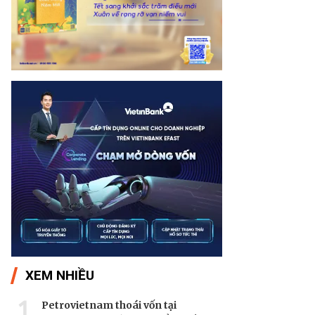
XEM NHIỀU
1
Petrovietnam thoái vốn tại