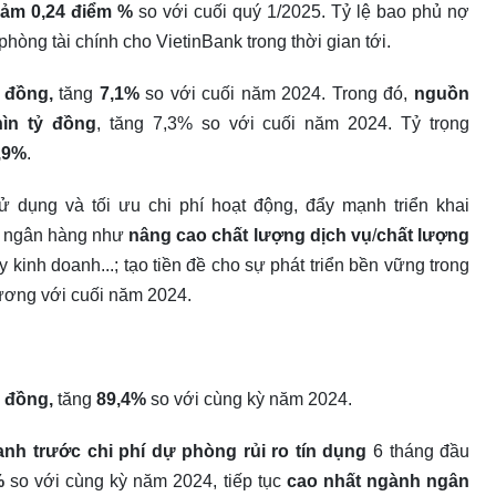
iảm 0,24 điểm %
so với cuối quý 1/2025. Tỷ lệ bao phủ nợ
phòng tài chính cho VietinBank trong thời gian tới.
ỷ đồng,
tăng
7,1
%
so với cuối năm 2024. Trong đó,
nguồn
hìn tỷ đồng
, tăng 7,3% so với cuối năm 2024. Tỷ trọng
,9%
.
sử dụng và tối ưu chi phí hoạt động, đẩy mạnh triển khai
a ngân hàng như
nâng cao chất lượng dịch vụ
/
chất lượng
y kinh doanh...; tạo tiền đề cho sự phát triển bền vững trong
ơng với cuối năm 2024.
ỷ đồng,
tăng
89,4%
so với cùng kỳ năm 2024.
anh trước chi phí
dự phòng rủi ro
tín dụng
6 tháng đầu
%
so với cùng kỳ năm 2024, tiếp tục
cao nhất ngành ngân