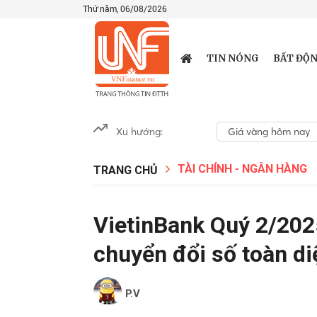
Thứ năm, 06/08/2026
TIN NÓNG
BẤT ĐỘN
Xu hướng:
Giá vàng hôm nay
TÀI CHÍNH - NGÂN HÀNG
TRANG CHỦ
VietinBank Quý 2/2025
chuyển đổi số toàn d
P.V