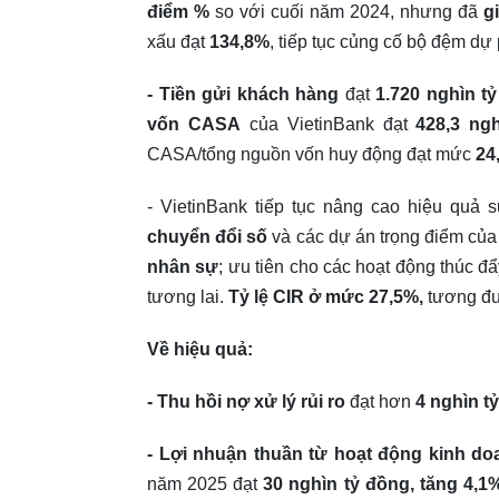
điểm %
so với cuối năm 2024, nhưng đã
g
xấu đạt
134,8
%
, tiếp tục củng cố bộ đệm dự 
-
Tiền gửi khách hàng
đạt
1
.720
nghìn t
vốn CASA
của VietinBank đạt
428,3 ng
CASA/tổng nguồn vốn huy động đạt mức
24
- VietinBank tiếp tục nâng cao hiệu quả 
chuyển đổi số
và các dự án trọng điểm củ
nhân sự
; ưu tiên cho các hoạt động thúc đẩ
tương lai.
Tỷ lệ CIR ở mức 27,5
%
,
tương đư
Về hiệu quả:
- Thu hồi nợ xử lý rủi ro
đạt hơn
4 nghìn t
-
Lợi nhuận thuần từ hoạt động kinh do
năm 2025
đạt
30 nghìn
tỷ đồng, tăng
4,1