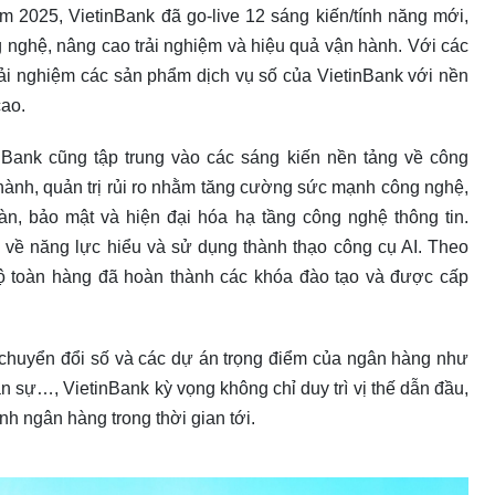
ăm 2025, VietinBank đã go-live 12 sáng kiến/tính năng mới,
g nghệ, nâng cao trải nghiệm và hiệu quả vận hành. Với các
rải nghiệm các sản phẩm dịch vụ số của VietinBank với nền
cao.
nBank cũng tập trung vào các sáng kiến nền tảng về công
n hành, quản trị rủi ro nhằm tăng cường sức mạnh công nghệ,
oàn, bảo mật và hiện đại hóa hạ tầng công nghệ thông tin.
o về năng lực hiểu và sử dụng thành thạo công cụ AI. Theo
ộ toàn hàng đã hoàn thành các khóa đào tạo và được cấp
n chuyển đổi số và các dự án trọng điểm của ngân hàng như
 sự…, VietinBank kỳ vọng không chỉ duy trì vị thế dẫn đầu,
nh ngân hàng trong thời gian tới.