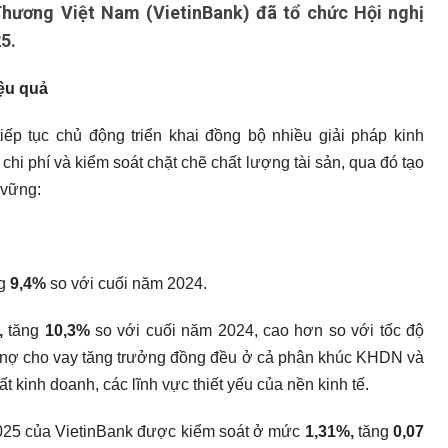
ương Việt Nam (VietinBank) đã tổ chức Hội nghị
5.
iệu quả
iếp tục chủ động triển khai đồng bộ nhiều giải pháp kinh
chi phí và kiểm soát chặt chẽ chất lượng tài sản, qua đó tạo
 vững:
ng
9,4%
so với cuối năm 2024.
,
tăng
10,3%
so với cuối năm 2024, cao hơn so với tốc độ
ư nợ cho vay tăng trưởng đồng đều ở cả phân khúc KHDN và
t kinh doanh, các lĩnh vực thiết yếu của nền kinh tế.
025 của VietinBank được kiểm soát ở mức
1,
31
%
,
tăng
0,07