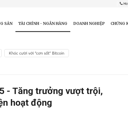
Hot
TÀI CHÍNH - NGÂN HÀNG
G SẢN
DOANH NGHIỆP
CHỨNG 
Khóc cười với “cơn sốt” Bitcoin
 - Tăng trưởng vượt trội,
iện hoạt động