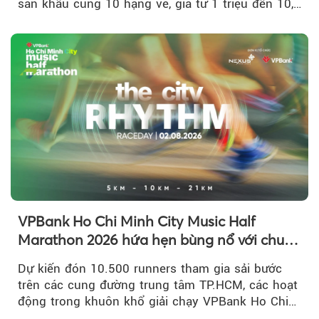
sân khấu cùng 10 hạng vé, giá từ 1 triệu đến 10,5
triệu đồng....
VPBank Ho Chi Minh City Music Half
Marathon 2026 hứa hẹn bùng nổ với chuỗi
hoạt động đa trải nghiệm
Dự kiến đón 10.500 runners tham gia sải bước
trên các cung đường trung tâm TP.HCM, các hoạt
động trong khuôn khổ giải chạy VPBank Ho Chi
Minh City Music Half Marathon...