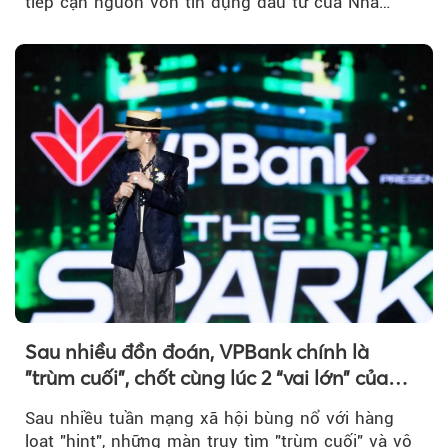
tiếp cận nguồn vốn tín dụng đầu tư của Nhà
nước...
Sau nhiều đồn đoán, VPBank chính là
"trùm cuối", chốt cùng lúc 2 “vai lớn” của
BIGBANG World Tour tại Việt Nam
Sau nhiều tuần mạng xã hội bùng nổ với hàng
loạt "hint", những màn truy tìm "trùm cuối" và vô