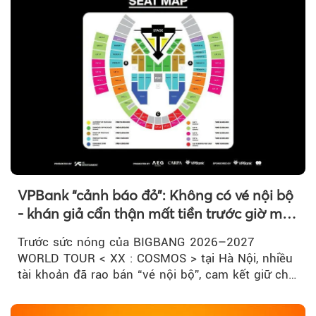
VPBank “cảnh báo đỏ”: Không có vé nội bộ
- khán giả cẩn thận mất tiền trước giờ mở
bán
Trước sức nóng của BIGBANG 2026–2027
WORLD TOUR < XX : COSMOS > tại Hà Nội, nhiều
tài khoản đã rao bán “vé nội bộ”, cam kết giữ chỗ
đẹp với mức giá cao...