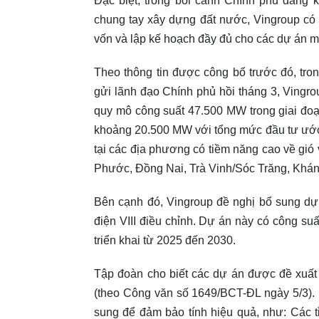
Đặc biệt, trong bối cảnh Chính phủ đang
chung tay xây dựng đất nước, Vingroup có 
vốn và lập kế hoạch đầy đủ cho các dự án m
Theo thông tin được công bố trước đó, tro
gửi lãnh đạo Chính phủ hồi tháng 3, Vingro
quy mô công suất 47.500 MW trong giai đoạn
khoảng 20.500 MW với tổng mức đầu tư ước t
tại các địa phương có tiềm năng cao về gió
Phước, Đồng Nai, Trà Vinh/Sóc Trăng, Kh
Bên cạnh đó, Vingroup đề nghị bổ sung dự
điện VIII điều chỉnh. Dự án này có công su
triển khai từ 2025 đến 2030.
Tập đoàn cho biết các dự án được đề xuất
(theo Công văn số 1649/BCT-ĐL ngày 5/3). 
sung để đảm bảo tính hiệu quả, như: Các t