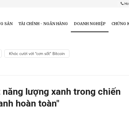
Hot
DOANH NGHIỆP
G SẢN
TÀI CHÍNH - NGÂN HÀNG
CHỨNG 
Khóc cười với “cơn sốt” Bitcoin
 năng lượng xanh trong chiến
anh hoàn toàn"