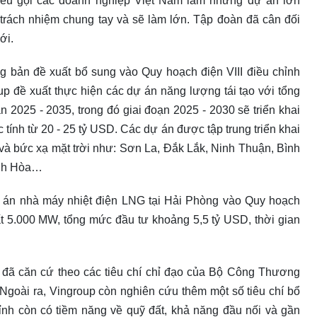
 kêu gọi các doanh nghiệp Việt Nam làm những dự án lớn
trách nhiệm chung tay và sẽ làm lớn. Tập đoàn đã cân đối
ới.
ng bản đề xuất bổ sung vào Quy hoạch điện VIII điều chỉnh
up đề xuất thực hiện các dự án năng lượng tái tạo với tổng
 2025 - 2035, trong đó giai đoạn 2025 - 2030 sẽ triển khai
ính từ 20 - 25 tỷ USD. Các dự án được tập trung triển khai
 và bức xạ mặt trời như: Sơn La, Đắk Lắk, Ninh Thuận, Bình
ánh Hòa…
 án nhà máy nhiệt điện LNG tại Hải Phòng vào Quy hoạch
ất 5.000 MW, tổng mức đầu tư khoảng 5,5 tỷ USD, thời gian
 đã căn cứ theo các tiêu chí chỉ đạo của Bộ Công Thương
Ngoài ra, Vingroup còn nghiên cứu thêm một số tiêu chí bổ
ỉnh còn có tiềm năng về quỹ đất, khả năng đầu nối và gần