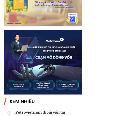
XEM NHIỀU
1
Petrovietnam thoái vốn tại