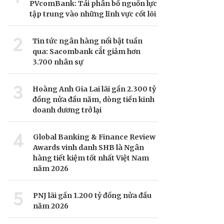
PVcomBank: Tái phân bổ nguồn lực
tập trung vào những lĩnh vực cốt lõi
2
Tin tức ngân hàng nổi bật tuần
qua: Sacombank cắt giảm hơn
3.700 nhân sự
3
Hoàng Anh Gia Lai lãi gần 2.300 tỷ
đồng nửa đầu năm, dòng tiền kinh
doanh dương trở lại
4
Global Banking & Finance Review
Awards vinh danh SHB là Ngân
hàng tiết kiệm tốt nhất Việt Nam
năm 2026
5
PNJ lãi gần 1.200 tỷ đồng nửa đầu
năm 2026