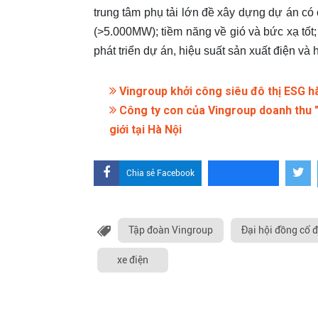
trung tâm phụ tải lớn đề xây dựng dự án có 
(>5.000MW); tiềm năng về gió và bức xạ tốt; 
phát triển dự án, hiệu suất sản xuất điện và h
Vingroup khởi công siêu đô thị ESG 
Công ty con của Vingroup doanh thu "
giới tại Hà Nội
Chia sẻ Facebook
Tập đoàn Vingroup
Đại hội đồng cổ 
xe điện