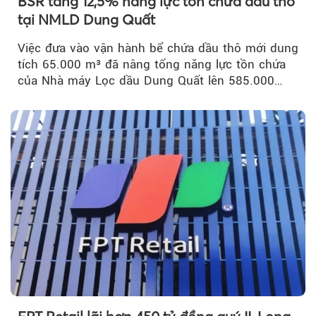
BSR tăng 12,5% năng lực tồn chứa dầu thô
tại NMLD Dung Quất
Việc đưa vào vận hành bể chứa dầu thô mới dung
tích 65.000 m³ đã nâng tổng năng lực tồn chứa
của Nhà máy Lọc dầu Dung Quất lên 585.000
m³...