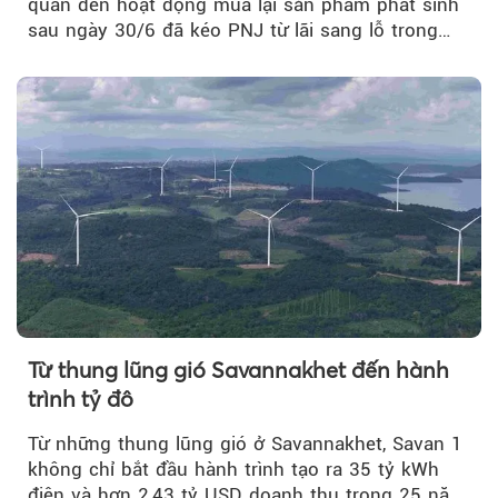
quan đến hoạt động mua lại sản phẩm phát sinh
sau ngày 30/6 đã kéo PNJ từ lãi sang lỗ trong
quý II.
Từ thung lũng gió Savannakhet đến hành
trình tỷ đô
Từ những thung lũng gió ở Savannakhet, Savan 1
không chỉ bắt đầu hành trình tạo ra 35 tỷ kWh
điện và hơn 2,43 tỷ USD doanh thu trong 25 năm