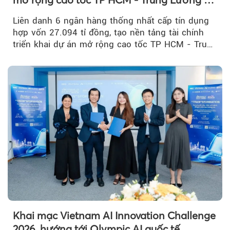
Mỹ Thuận
Liên danh 6 ngân hàng thống nhất cấp tín dụng
hợp vốn 27.094 tỉ đồng, tạo nền tảng tài chính
triển khai dự án mở rộng cao tốc TP HCM - Trung
Lương - Mỹ Thuận, tuyến giao thông huyết mạch
kết nối TP HCM với Đồng bằng sông Cửu Long.
Khai mạc Vietnam AI Innovation Challenge
2026, hướng tới Olympic AI quốc tế