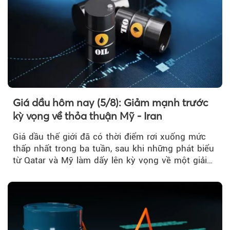
Giá dầu hôm nay (5/8): Giảm mạnh trước
kỳ vọng về thỏa thuận Mỹ - Iran
Giá dầu thế giới đã có thời điểm rơi xuống mức
thấp nhất trong ba tuần, sau khi những phát biểu
từ Qatar và Mỹ làm dấy lên kỳ vọng về một giải
pháp ngoại giao để hạ nhiệt căng thẳng Mỹ -
Iran.