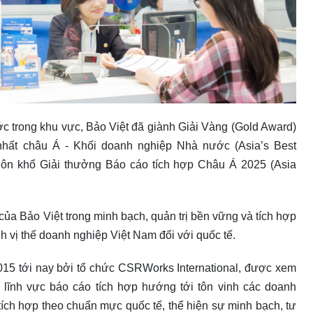
c trong khu vực, Bảo Việt đã giành Giải Vàng (Gold Award)
nhất châu Á - Khối doanh nghiệp Nhà nước (Asia’s Best
khuôn khổ Giải thưởng Báo cáo tích hợp Châu Á 2025 (Asia
của Bảo Việt trong minh bạch, quản trị bền vững và tích hợp
định vị thế doanh nghiệp Việt Nam đối với quốc tế.
015 tới nay bởi tổ chức CSRWorks International, được xem
lĩnh vực báo cáo tích hợp hướng tới tôn vinh các doanh
tích hợp theo chuẩn mực quốc tế, thể hiện sự minh bạch, tư