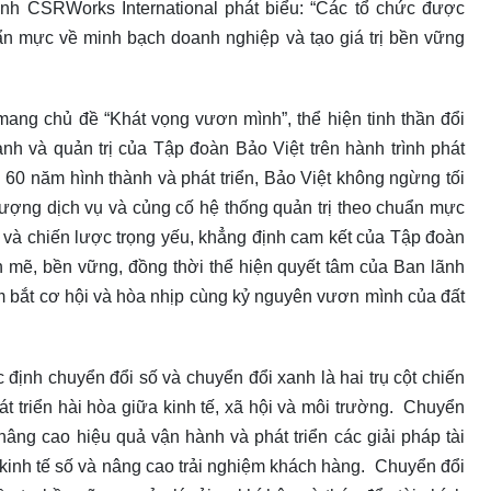
h CSRWorks International phát biểu: “Các tổ chức được
uẩn mực về minh bạch doanh nghiệp và tạo giá trị bền vững
ang chủ đề “Khát vọng vươn mình”, thể hiện tinh thần đổi
nh và quản trị của Tập đoàn Bảo Việt trên hành trình phát
 60 năm hình thành và phát triển, Bảo Việt không ngừng tối
lượng dịch vụ và củng cố hệ thống quản trị theo chuẩn mực
 và chiến lược trọng yếu, khẳng định cam kết của Tập đoàn
nh mẽ, bền vững, đồng thời thể hiện quyết tâm của Ban lãnh
ắm bắt cơ hội và hòa nhịp cùng kỷ nguyên vươn mình của đất
 định chuyển đổi số và chuyển đổi xanh là hai trụ cột chiến
át triển hài hòa giữa kinh tế, xã hội và môi trường. Chuyển
nâng cao hiệu quả vận hành và phát triển các giải pháp tài
 kinh tế số và nâng cao trải nghiệm khách hàng. Chuyển đổi