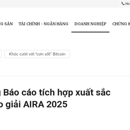
Hot
DOANH NGHIỆP
G SẢN
TÀI CHÍNH - NGÂN HÀNG
CHỨNG 
Khóc cười với “cơn sốt” Bitcoin
g Báo cáo tích hợp xuất sắc
ao giải AIRA 2025