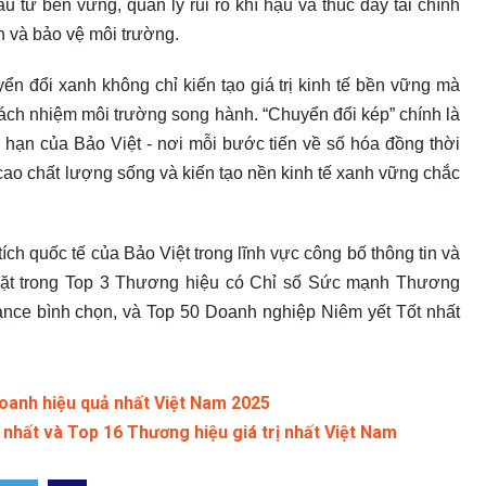
u tư bền vững, quản lý rủi ro khí hậu và thúc đẩy tài chính
n và bảo vệ môi trường.
n đổi xanh không chỉ kiến tạo giá trị kinh tế bền vững mà
rách nhiệm môi trường song hành. “Chuyển đổi kép” chính là
i hạn của Bảo Việt - nơi mỗi bước tiến về số hóa đồng thời
 cao chất lượng sống và kiến tạo nền kinh tế xanh vững chắc
ích quốc tế của Bảo Việt trong lĩnh vực công bố thông tin và
ó mặt trong Top 3 Thương hiệu có Chỉ số Sức mạnh Thương
ance bình chọn, và Top 50 Doanh nghiệp Niêm yết Tốt nhất
doanh hiệu quả nhất Việt Nam 2025
nhất và Top 16 Thương hiệu giá trị nhất Việt Nam