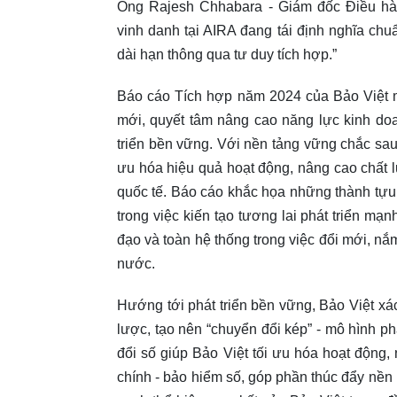
Ông Rajesh Chhabara - Giám đốc Điều hàn
vinh danh tại AIRA đang tái định nghĩa ch
dài hạn thông qua tư duy tích hợp.”
Báo cáo Tích hợp năm 2024 của Bảo Việt m
mới, quyết tâm nâng cao năng lực kinh doa
triển bền vững. Với nền tảng vững chắc sau
ưu hóa hiệu quả hoạt động, nâng cao chất 
quốc tế. Báo cáo khắc họa những thành tựu
trong việc kiến tạo tương lai phát triển mạ
đạo và toàn hệ thống trong việc đổi mới, n
nước.
Hướng tới phát triển bền vững, Bảo Việt xác
lược, tạo nên “chuyển đổi kép” - mô hình ph
đổi số giúp Bảo Việt tối ưu hóa hoạt động, 
chính - bảo hiểm số, góp phần thúc đẩy nền