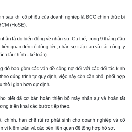
ình sau khi cổ phiếu của doanh nghiệp là BCG chính thức bị
PHCM (HoSE).
nhân là do biến động về nhân sự. Cụ thể, trong 9 tháng đầu
 liên quan đến cổ đông lớn; nhân sự cấp cao và các công ty
ch tài chính - kế toán).
trong đó bao gồm các vấn đề công nợ đối với các đối tác kinh
 theo đúng trình tự quy định, việc này còn cần phải phối hợp
u thời gian hơn dự định.
ho biết đã cơ bản hoàn thiện bộ máy nhân sự và hoàn tất
ơng triển khai các bước tiếp theo.
i chính, hạn chế rủi ro phát sinh cho doanh nghiệp và cổ
n vị kiểm toán và các bên liên quan để tổng hợp hồ sơ.