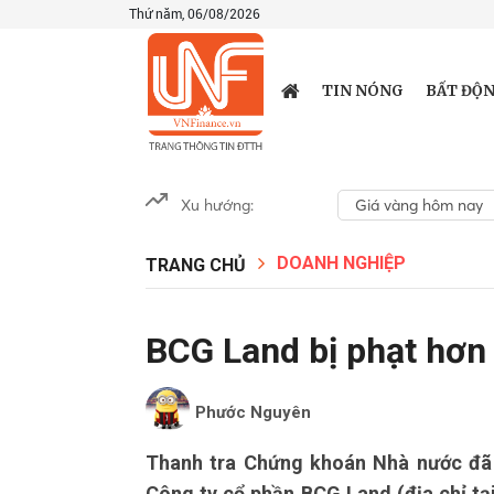
Thứ năm, 06/08/2026
TIN NÓNG
BẤT ĐỘN
Xu hướng:
Giá vàng hôm nay
DOANH NGHIỆP
TRANG CHỦ
BCG Land bị phạt hơn 
Phước Nguyên
Thanh tra Chứng khoán Nhà nước đã c
Công ty cổ phần BCG Land (địa chỉ t