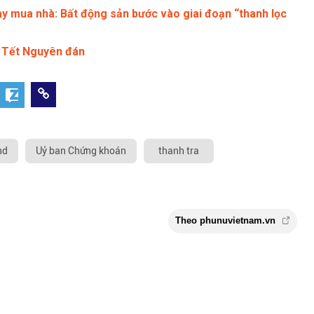
ay mua nhà: Bất động sản bước vào giai đoạn “thanh lọc
ớc Tết Nguyên đán
nd
Uỷ ban Chứng khoán
thanh tra