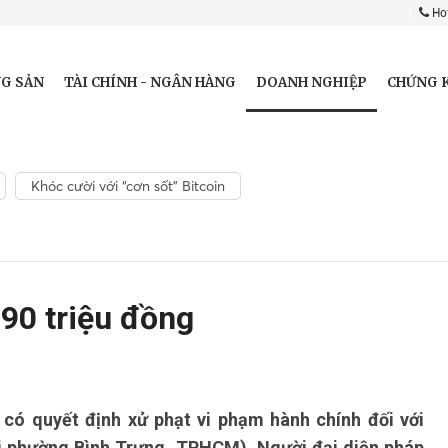
Hot
DOANH NGHIỆP
G SẢN
TÀI CHÍNH - NGÂN HÀNG
CHỨNG 
Khóc cười với “cơn sốt” Bitcoin
90 triệu đồng
ó quyết định xử phạt vi phạm hành chính đối với
ại phường Bình Trưng, TPHCM). Người đại diện pháp