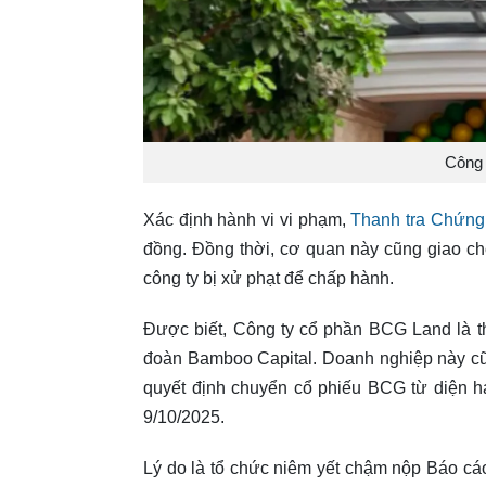
Công 
Xác định hành vi vi phạm,
Thanh tra Chứn
đồng. Đồng thời, cơ quan này cũng giao c
công ty bị xử phạt để chấp hành.
Được biết, Công ty cổ phần BCG Land là t
đoàn Bamboo Capital. Doanh nghiệp này 
quyết định chuyển cổ phiếu BCG từ diện hạ
9/10/2025.
Lý do là tổ chức niêm yết chậm nộp Báo cáo