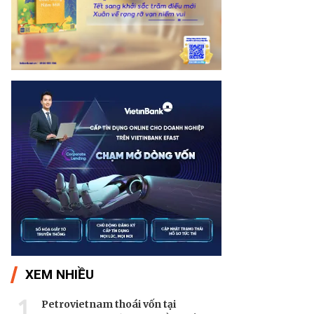
XEM NHIỀU
1
Petrovietnam thoái vốn tại