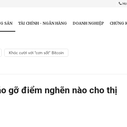
Hot
G SẢN
TÀI CHÍNH - NGÂN HÀNG
DOANH NGHIỆP
CHỨNG 
Khóc cười với “cơn sốt” Bitcoin
áo gỡ điểm nghẽn nào cho thị