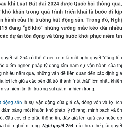
u khi Luật Đất đai 2024 được Quốc hội thông qua,
khó khăn trong quá trình triển khai là bước đi kịp
vận hành của thị trường bất động sản. Trong đó, Nghị
H15 đang “gỡ khó” những vướng mắc kéo dài nhiều
các dự án tồn đọng và từng bước khôi phục niềm tin
yết số 254 có thể được xem là một nghị quyết “đúng tên
 các điểm nghẽn pháp lý đang kìm hãm sự vận hành của thị
ng nhiều năm qua, những vấn đề liên quan đến xác định giá
 lợi ích giữa các bên đã trở thành “nút thắt” lớn nhất, khiến
ảm và niềm tin thị trường sụt giảm nghiêm trọng.
ất động sản
là sự vận động của giá cả, dòng vốn và lợi ích
o đảm bằng một khuôn khổ pháp lý rõ ràng, minh bạch và ổn
mó, đầu cơ, che giấu thông tin, đẩy giá lên quá cao hoặc ép
Nghị quyết 254
xã hội nghiêm trọng.
, dù chưa thể giải quyết