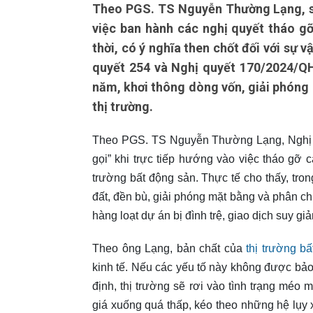
Theo PGS. TS Nguyễn Thường Lạng, sa
việc ban hành các nghị quyết tháo gỡ 
thời, có ý nghĩa then chốt đối với sự 
quyết 254 và Nghị quyết 170/2024/Q
năm, khơi thông dòng vốn, giải phóng 
thị trường.
Theo PGS. TS Nguyễn Thường Lạng, Nghị qu
gọi” khi trực tiếp hướng vào việc tháo gỡ
trường bất động sản. Thực tế cho thấy, tro
đất, đền bù, giải phóng mặt bằng và phân chia
hàng loạt dự án bị đình trệ, giao dịch suy gi
Theo ông Lạng, bản chất của
thị trường b
kinh tế. Nếu các yếu tố này không được bả
định, thị trường sẽ rơi vào tình trạng méo 
giá xuống quá thấp, kéo theo những hệ lụy 