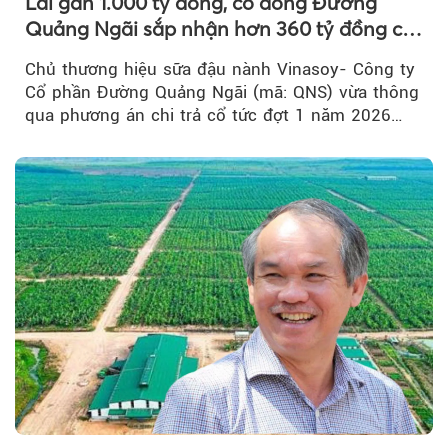
Lãi gần 1.000 tỷ đồng, cổ đông Đường
Quảng Ngãi sắp nhận hơn 360 tỷ đồng cổ
tức tiền mặt đợt 1/2026
Chủ thương hiệu sữa đậu nành Vinasoy- Công ty
Cổ phần Đường Quảng Ngãi (mã: QNS) vừa thông
qua phương án chi trả cổ tức đợt 1 năm 2026
bằng tiền mặt...
Theo Sở hữu trí 