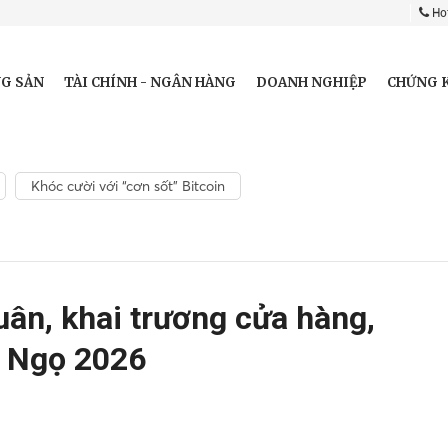
Hot
G SẢN
TÀI CHÍNH - NGÂN HÀNG
DOANH NGHIỆP
CHỨNG 
Khóc cười với “cơn sốt” Bitcoin
ân, khai trương cửa hàng,
 Ngọ 2026