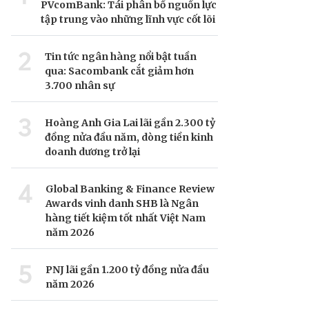
PVcomBank: Tái phân bổ nguồn lực
tập trung vào những lĩnh vực cốt lõi
2
Tin tức ngân hàng nổi bật tuần
qua: Sacombank cắt giảm hơn
3.700 nhân sự
3
Hoàng Anh Gia Lai lãi gần 2.300 tỷ
đồng nửa đầu năm, dòng tiền kinh
doanh dương trở lại
4
Global Banking & Finance Review
Awards vinh danh SHB là Ngân
hàng tiết kiệm tốt nhất Việt Nam
năm 2026
5
PNJ lãi gần 1.200 tỷ đồng nửa đầu
năm 2026