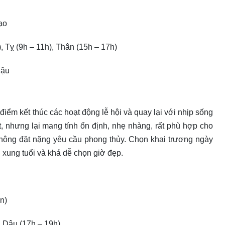
ạo
, Tỵ (9h – 11h), Thân (15h – 17h)
Dậu
điểm kết thúc các hoạt động lễ hội và quay lại với nhịp sống
, nhưng lại mang tính ổn định, nhẹ nhàng, rất phù hợp cho
ông đặt nặng yêu cầu phong thủy. Chọn khai trương ngày
 xung tuổi và khá dễ chọn giờ đẹp.
n)
, Dậu (17h – 19h)