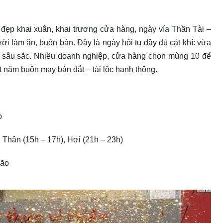
đẹp khai xuân, khai trương cửa hàng, ngày vía Thần Tài –
ười làm ăn, buôn bán. Đây là ngày hội tụ đầy đủ cát khí: vừa
h sâu sắc. Nhiều doanh nghiệp, cửa hàng chọn mùng 10 để
 năm buôn may bán đắt – tài lộc hanh thông.
o
, Thân (15h – 17h), Hợi (21h – 23h)
Mão