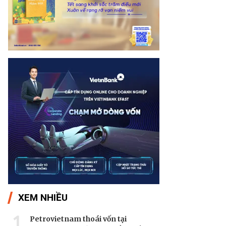
XEM NHIỀU
1
Petrovietnam thoái vốn tại