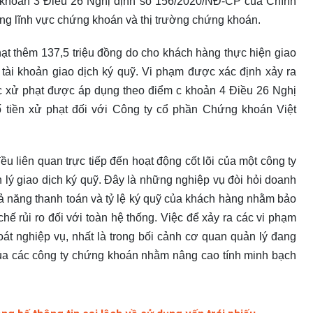
g khoản 3 Điều 26 Nghị định số 156/2020/NĐ-CP của Chính
ong lĩnh vực chứng khoán và thị trường chứng khoán.
hạt thêm 137,5 triệu đồng do cho khách hàng thực hiện giao
 tài khoản giao dịch ký quỹ. Vi phạm được xác định xảy ra
c xử phạt được áp dụng theo điểm c khoản 4 Điều 26 Nghị
 tiền xử phạt đối với Công ty cổ phần Chứng khoán Việt
ều liên quan trực tiếp đến hoạt động cốt lõi của một công ty
 lý giao dịch ký quỹ. Đây là những nghiệp vụ đòi hỏi doanh
ả năng thanh toán và tỷ lệ ký quỹ của khách hàng nhằm bảo
ế rủi ro đối với toàn hệ thống. Việc để xảy ra các vi phạm
oát nghiệp vụ, nhất là trong bối cảnh cơ quan quản lý đang
của các công ty chứng khoán nhằm nâng cao tính minh bạch