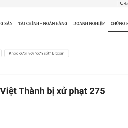
Hot
CHỨNG 
G SẢN
TÀI CHÍNH - NGÂN HÀNG
DOANH NGHIỆP
Khóc cười với “cơn sốt” Bitcoin
Việt Thành bị xử phạt 275