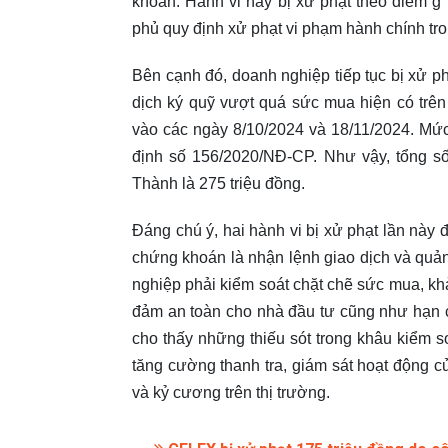
khoản. Hành vi này bị xử phạt theo điểm 
phủ quy định xử phạt vi phạm hành chính tr
Bên cạnh đó, doanh nghiệp tiếp tục bị xử p
dịch ký quỹ vượt quá sức mua hiện có trên
vào các ngày 8/10/2024 và 18/11/2024. Mứ
định số 156/2020/NĐ-CP. Như vậy, tổng số
Thành là 275 triệu đồng.
Đáng chú ý, hai hành vi bị xử phạt lần này đ
chứng khoán là nhận lệnh giao dịch và quản
nghiệp phải kiểm soát chặt chẽ sức mua, kh
đảm an toàn cho nhà đầu tư cũng như hạn ch
cho thấy những thiếu sót trong khâu kiểm s
tăng cường thanh tra, giám sát hoạt động 
và kỷ cương trên thị trường.