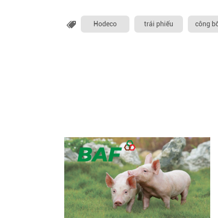
Hodeco
trái phiếu
công bố