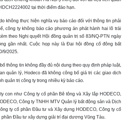
ã HDCH2224002 tại thời điểm đáo hạn.
do không thực hiện nghĩa vụ báo cáo đối với thông tin phải
hể, công ty không báo cáo phương án phát hành hai lô trái
 theo Nghị quyết Hội đồng quản trị số 83/NQ-PTN ngày
ông gần nhất. Cuộc họp này là Đại hội đồng cổ đông bất
0/9/2025.
ố thông tin không đầy đủ nội dung theo quy định pháp luật,
an quản lý, Hodeco đã không công bố giá trị các giao dịch
nh quản trị công ty trong nhiều kỳ báo cáo.
 ty con như Công ty cổ phần Bê tông và Xây lắp HODECO,
 HODECO, Công ty TNHH MTV Quản lý bất động sản và Dịch
 Công ty cổ phần Đầu tư và Xây dựng HODECO, Công ty cổ
 phần Đầu tư xây dựng giải trí đại dương Vũng Tàu.