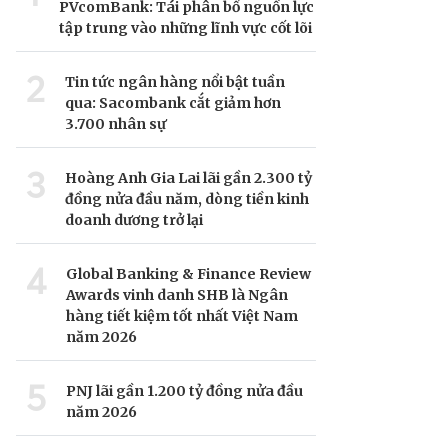
PVcomBank: Tái phân bổ nguồn lực
tập trung vào những lĩnh vực cốt lõi
2
Tin tức ngân hàng nổi bật tuần
qua: Sacombank cắt giảm hơn
3.700 nhân sự
3
Hoàng Anh Gia Lai lãi gần 2.300 tỷ
đồng nửa đầu năm, dòng tiền kinh
doanh dương trở lại
4
Global Banking & Finance Review
Awards vinh danh SHB là Ngân
hàng tiết kiệm tốt nhất Việt Nam
năm 2026
5
PNJ lãi gần 1.200 tỷ đồng nửa đầu
năm 2026