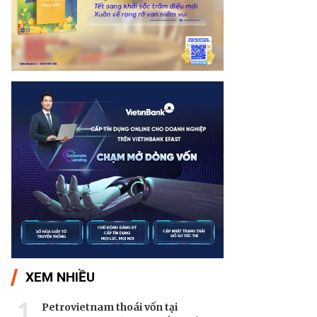
XEM NHIỀU
1
Petrovietnam thoái vốn tại