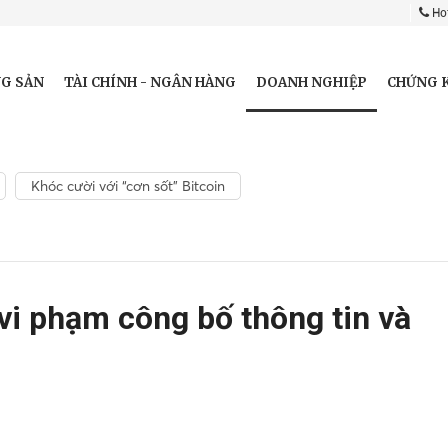
Hot
DOANH NGHIỆP
G SẢN
TÀI CHÍNH - NGÂN HÀNG
CHỨNG 
Khóc cười với “cơn sốt” Bitcoin
vi phạm công bố thông tin và