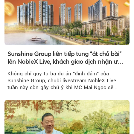
Sunshine Group liên tiếp tung "át chủ bài"
lên NobleX Live, khách giao dịch nhận ưu
đãi hàng trăm triệu đồng
Không chỉ quy tụ ba dự án "đình đám" của
Sunshine Group, chuỗi livestream NobleX Live
tuần này còn gây chú ý khi MC Mai Ngọc sẽ
đồng hành trong phiên livestream giới thiệu...