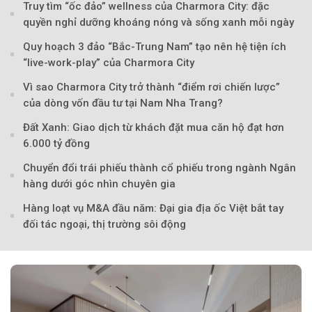
Truy tìm “ốc đảo” wellness của Charmora City: đặc
quyền nghỉ dưỡng khoáng nóng và sống xanh mỗi ngày
Quy hoạch 3 đảo “Bắc-Trung Nam” tạo nên hệ tiện ích
“live-work-play” của Charmora City
Vì sao Charmora City trở thành “điểm rơi chiến lược”
của dòng vốn đầu tư tại Nam Nha Trang?
Đất Xanh: Giao dịch từ khách đặt mua căn hộ đạt hơn
6.000 tỷ đồng
Chuyển đổi trái phiếu thành cổ phiếu trong ngành Ngân
hàng dưới góc nhìn chuyên gia
Hàng loạt vụ M&A đầu năm: Đại gia địa ốc Việt bắt tay
Theo Sở hữu trí 
đối tác ngoại, thị trường sôi động