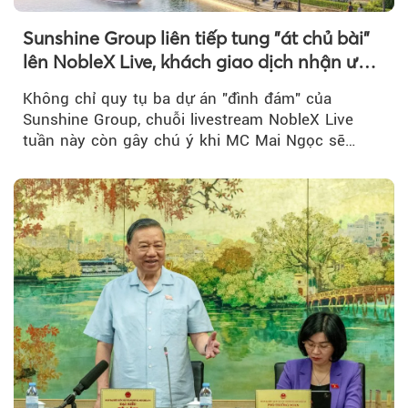
Sunshine Group liên tiếp tung "át chủ bài"
lên NobleX Live, khách giao dịch nhận ưu
đãi hàng trăm triệu đồng
Không chỉ quy tụ ba dự án "đình đám" của
Sunshine Group, chuỗi livestream NobleX Live
tuần này còn gây chú ý khi MC Mai Ngọc sẽ
đồng hành trong phiên livestream giới thiệu...