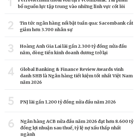
1
Petrovietnam thoái vốn tại PVcomBank: Tái phân
bổ nguồn lực tập trung vào những lĩnh vực cốt lõi
2
Tin tức ngân hàng nổi bật tuần qua: Sacombank cắt
giảm hơn 3.700 nhân sự
3
Hoàng Anh Gia Lai lãi gần 2.300 tỷ đồng nửa đầu
năm, dòng tiền kinh doanh dương trở lại
4
Global Banking & Finance Review Awards vinh
danh SHB là Ngân hàng tiết kiệm tốt nhất Việt Nam
năm 2026
5
PNJ lãi gần 1.200 tỷ đồng nửa đầu năm 2026
6
Ngân hàng ACB nửa đầu năm 2026 đạt hơn 8.600 tỷ
đồng lợi nhuận sau thuế, tỷ lệ nợ xấu thấp nhất
ngành