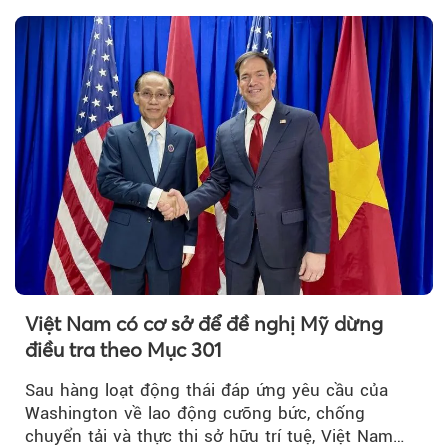
với Bộ Công an… là những chính sách mới có
hiệu lực từ tháng 8/2026.
Việt Nam có cơ sở để đề nghị Mỹ dừng
điều tra theo Mục 301
Sau hàng loạt động thái đáp ứng yêu cầu của
Washington về lao động cưỡng bức, chống
chuyển tải và thực thi sở hữu trí tuệ, Việt Nam