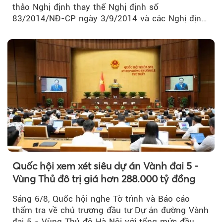
thảo Nghị định thay thế Nghị định số
Theo phunuvietnam
83/2014/NĐ-CP ngày 3/9/2014 và các Nghị định
sửa đổi, bổ sung của Chính phủ về kinh doanh...
Quốc hội xem xét siêu dự án Vành đai 5 -
Vùng Thủ đô trị giá hơn 288.000 tỷ đồng
Sáng 6/8, Quốc hội nghe Tờ trình và Báo cáo
thẩm tra về chủ trương đầu tư Dự án đường Vành
đai 5 - Vùng Thủ đô Hà Nội với tổng mức đầu