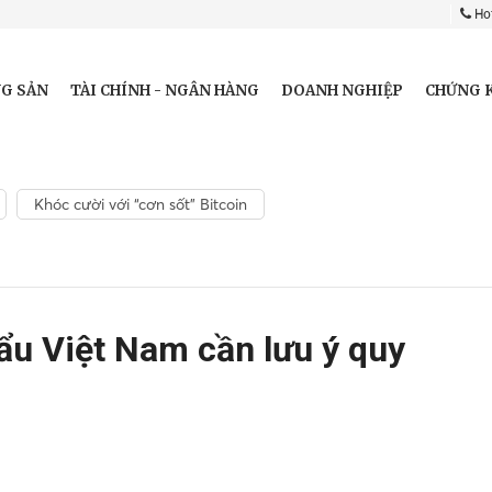
Hot
G SẢN
TÀI CHÍNH - NGÂN HÀNG
DOANH NGHIỆP
CHỨNG 
Khóc cười với “cơn sốt” Bitcoin
ẩu Việt Nam cần lưu ý quy