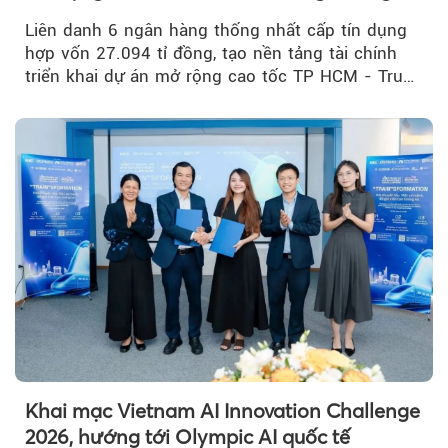
Mỹ Thuận
Liên danh 6 ngân hàng thống nhất cấp tín dụng
hợp vốn 27.094 tỉ đồng, tạo nền tảng tài chính
triển khai dự án mở rộng cao tốc TP HCM - Trung
Lương - Mỹ Thuận, tuyến giao thông huyết mạch
kết nối TP HCM với Đồng bằng sông Cửu Long.
Khai mạc Vietnam AI Innovation Challenge
2026, hướng tới Olympic AI quốc tế