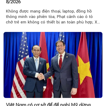
8/2026
Không được mang điện thoại, laptop, đồng hồ
thông minh vào phiên tòa; Phạt cảnh cáo ô tô
chở trẻ em không có thiết bị an toàn phù hợp; Xe
hợp đồng phải chia sẻ dữ liệu hợp đồng vận tải
với Bộ Công an… là những chính sách mới có
hiệu lực từ tháng 8/2026.
Việt Nam có cơ sở để đề nghị Mỹ dừng